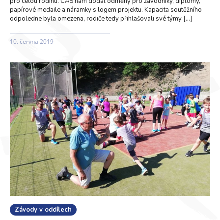
pro celou rodinu. ČAS nám dodal odměny pro závodníky, diplomy,
papírové medaile a náramky s logem projektu. Kapacita soutěžního
odpoledne byla omezena, rodiče tedy přihlašovali své týmy […]
10. června 2019
Závody v oddílech