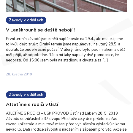
Závody v oddílech
V Lanškrouně se deště nebojí !
První termín závodů jsme měli naplánován na 29.4., ale museli jsme
to kvůli dešti zrušit. Druhý termín jsme naplánovali na úterý 28.5. a
doufali, že bude krásné počasí. V úterý ráno bylo pod mrakem a déšť
měl přijít, až odpoledne. Ráno mi taky napsaly dvě pomocnice, že
nedorazí. Od 15:00 jsem byla na stadionu a chystala za […]
28. května 2019
Závody v oddílech
Atletíme s rodiči v Ústí
ATLETÍME S RODIČI – USK PROVOD Ústí nad Labem 28. 5. 2019
Závodu se zúčastnilo 37 dvojic. Přestože celý den pršelo, na čas
závodu přestalo a minutové mžení před vyhlášením výsledků nikomu
nevadilo. Děti i rodiče závodili s nadšením a zápalem pro věc. Akce se