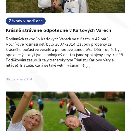
Závody v oddílech
Krásně strávené odpoledne v Karlových Varech
Rodinných závodů v Karlových Varech se zúčastnilo 42 párů.
Ročníkové rozmezí dětí bylo 2007-2014. Závody proběhly za
krásného počasí ve veselé a pohodové atmosféře. Děti i rodiče byli
spokojený a když jsou spokojený oni, tak jsme spokojený i my trenéři.
Poděkování zaslouží celý trenérský tým Triatletu Karlovy Vary a
mládež Triatletu, která se také velmi významně […]
06. června 2019