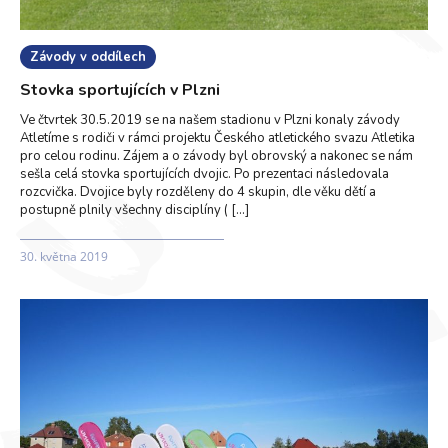
Závody v oddílech
Stovka sportujících v Plzni
Ve čtvrtek 30.5.2019 se na našem stadionu v Plzni konaly závody
Atletíme s rodiči v rámci projektu Českého atletického svazu Atletika
pro celou rodinu. Zájem a o závody byl obrovský a nakonec se nám
sešla celá stovka sportujících dvojic. Po prezentaci následovala
rozcvička. Dvojice byly rozděleny do 4 skupin, dle věku dětí a
postupně plnily všechny disciplíny ( […]
30. května 2019