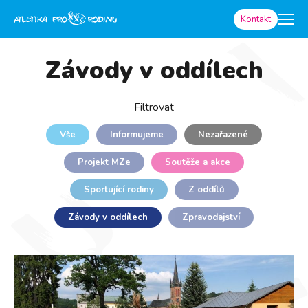
Kontakt
Závody v oddílech
Filtrovat
Vše
Informujeme
Nezařazené
Projekt MZe
Soutěže a akce
Sportující rodiny
Z oddílů
Závody v oddílech
Zpravodajství