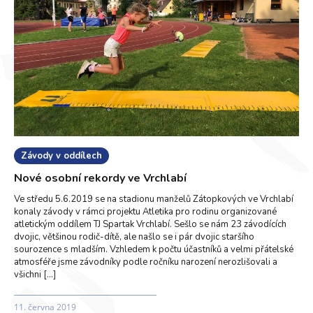
Závody v oddílech
Nové osobní rekordy ve Vrchlabí
Ve středu 5.6.2019 se na stadionu manželů Zátopkových ve Vrchlabí
konaly závody v rámci projektu Atletika pro rodinu organizované
atletickým oddílem TJ Spartak Vrchlabí. Sešlo se nám 23 závodících
dvojic, většinou rodič-dítě, ale našlo se i pár dvojic staršího
sourozence s mladším. Vzhledem k počtu účastníků a velmi přátelské
atmosféře jsme závodníky podle ročníku narození nerozlišovali a
všichni […]
11. června 2019