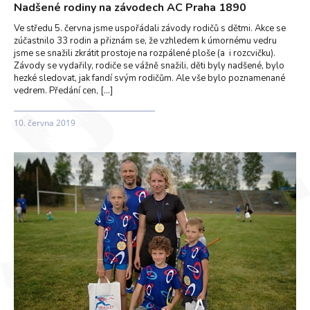
Nadšené rodiny na závodech AC Praha 1890
Ve středu 5. června jsme uspořádali závody rodičů s dětmi. Akce se
zúčastnilo 33 rodin a přiznám se, že vzhledem k úmornému vedru
jsme se snažili zkrátit prostoje na rozpálené ploše (a i rozcvičku).
Závody se vydařily, rodiče se vážně snažili, děti byly nadšené, bylo
hezké sledovat, jak fandí svým rodičům. Ale vše bylo poznamenané
vedrem. Předání cen, […]
10. června 2019