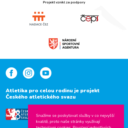
Projekt vznikl za podpory
Atletika pro celou rodinu je projekt
Českého atletického svazu
Snažíme se poskytovat služby v co nejvyšší
kvalitě, proto naše stránky využívají
technologii cookies. Povolení jednotlivých