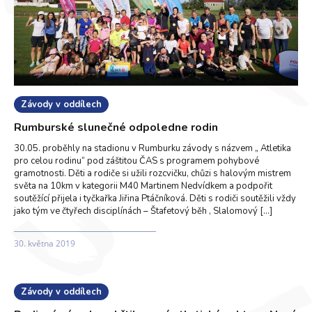
Závody v oddílech
Rumburské slunečné odpoledne rodin
30.05. proběhly na stadionu v Rumburku závody s názvem „ Atletika
pro celou rodinu“ pod záštitou ČAS s programem pohybové
gramotnosti. Děti a rodiče si užili rozcvičku, chůzi s halovým mistrem
světa na 10km v kategorii M40 Martinem Nedvídkem a podpořit
soutěžící přijela i tyčkařka Jiřina Ptáčníková. Děti s rodiči soutěžili vždy
jako tým ve čtyřech disciplínách – Štafetový běh , Slalomový […]
30. května 2019
Závody v oddílech