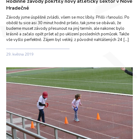
Rodinné závody pokřtily nový atletický sektor v Nové
Hradečné
Závody jsme úspěšně zvládli, všem se moc líbily. Přišli i fanoušci. Po
obědě tu sice asi 30 minut hodně pršelo, tak jsme se obávali, že
budeme muset závody přesunout na jiný termín, ale nakonec bylo
krásně a začalo opět pršet až po uklizení posledních pomůcek. Takže
vše vyšlo perfektně. Zájem byl veliký, z původně nahlášených 24 […]
29. května 2019