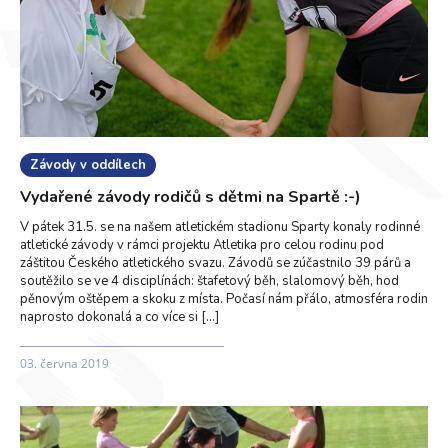
Závody v oddílech
Vydařené závody rodičů s dětmi na Spartě :-)
V pátek 31.5. se na našem atletickém stadionu Sparty konaly rodinné
atletické závody v rámci projektu Atletika pro celou rodinu pod
záštitou Českého atletického svazu. Závodů se zúčastnilo 39 párů a
soutěžilo se ve 4 disciplínách: štafetový běh, slalomový běh, hod
pěnovým oštěpem a skoku z místa. Počasí nám přálo, atmosféra rodin
naprosto dokonalá a co více si […]
03. června 2019