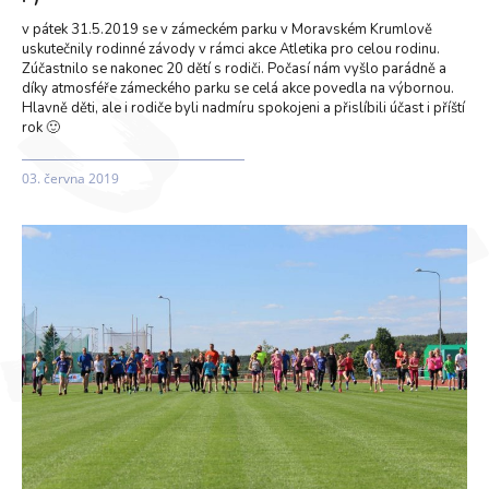
v pátek 31.5.2019 se v zámeckém parku v Moravském Krumlově
uskutečnily rodinné závody v rámci akce Atletika pro celou rodinu.
Zúčastnilo se nakonec 20 dětí s rodiči. Počasí nám vyšlo parádně a
díky atmosféře zámeckého parku se celá akce povedla na výbornou.
Hlavně děti, ale i rodiče byli nadmíru spokojeni a přislíbili účast i příští
rok 🙂
03. června 2019