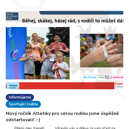
Informujeme
Sportující rodiny
Nový ročník Atletiky pro celou rodinu jsme úspěšně
odstartovali! :-)
Pěkný den, trenéři, zdravím vás a děkuji za vaši účast na