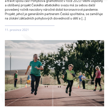
a trávit spolu čas! Pohybová gramotnost v roce 2021! Velmi úspěšný
a oblíbený projekt Českého atletického svazu má za sebou další
povedený ročník navzdory náročné době koronavirové pandemie.
Projekt, jehož je generálním partnerem Česká spořitelna, se zaměřuje
na získání základních pohybových dovedností u dětí a […]
11. prosince 2021