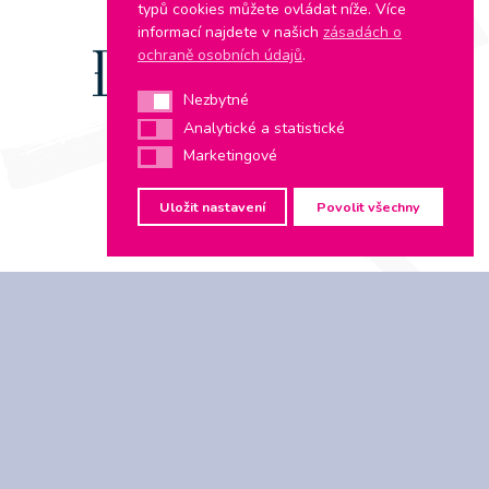
typů cookies můžete ovládat níže. Více
informací najdete v našich
zásadách o
ochraně osobních údajů
.
Nezbytné
Nezbytné
Analytické a statistické
Analytické a statistické
Projekt vznikl za podpory
Marketingové
Marketingové
Uložit nastavení
Povolit všechny
Atletika pro celou rodinu je projekt