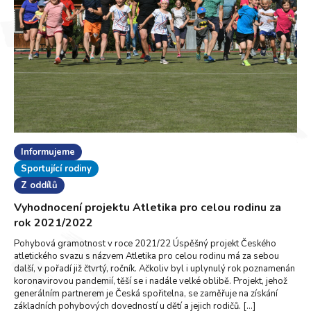
Informujeme
Sportující rodiny
Z oddílů
Vyhodnocení projektu Atletika pro celou rodinu za
rok 2021/2022
Pohybová gramotnost v roce 2021/22 Úspěšný projekt Českého
atletického svazu s názvem Atletika pro celou rodinu má za sebou
další, v pořadí již čtvrtý, ročník. Ačkoliv byl i uplynulý rok poznamenán
koronavirovou pandemií, těší se i nadále velké oblibě. Projekt, jehož
generálním partnerem je Česká spořitelna, se zaměřuje na získání
základních pohybových dovedností u dětí a jejich rodičů. […]