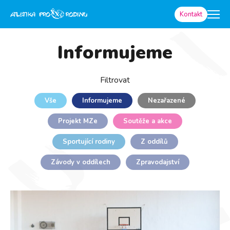
Kontakt
Informujeme
Filtrovat
Vše
Informujeme
Nezařazené
Projekt MZe
Soutěže a akce
Sportující rodiny
Z oddílů
Závody v oddílech
Zpravodajství