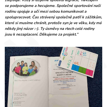
zlepšuje. Vždy si užijeme spoustu legrace, navzájem
se podporujeme a hecujeme. Společné sportování naši
rodinu spojuje a učí mezi sebou komunikovat a
spolupracovat. Čas strávený společně patří k zážitkům,
které si musíme chránit, protože syn je ve věku, kdy má
někdy jiný názor :-). Ty úsměvy na rtech celé rodiny
jsou k nezaplacení. Děkujeme za projekt.”