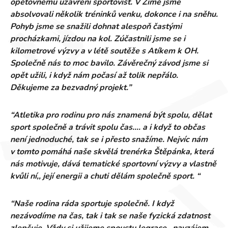
opětovnému uzavření sportovišť. V Zimě jsme
absolvovali několik tréninků venku, dokonce i na sněhu.
Pohyb jsme se snažili dohnat alespoň častými
procházkami, jízdou na kol. Zúčastnili jsme se i
kilometrové výzvy a v létě soutěže s Atíkem k OH.
Společně nás to moc bavilo. Závěrečný závod jsme si
opět užili, i když nám počasí až tolik nepřálo.
Děkujeme za bezvadný projekt.”
“Atletika pro rodinu pro nás znamená být spolu, dělat
sport společně a trávit spolu čas…. a i když to občas
není jednoduché, tak se i přesto snažíme. Nejvíc nám
v tomto pomáhá naše skvělá trenérka Štěpánka, která
nás motivuje, dává tematické sportovní výzvy a vlastně
kvůli ní,, její energii a chuti dělám společně sport. “
“Naše rodina ráda sportuje společně. I když
nezávodíme na čas, tak i tak se naše fyzická zdatnost