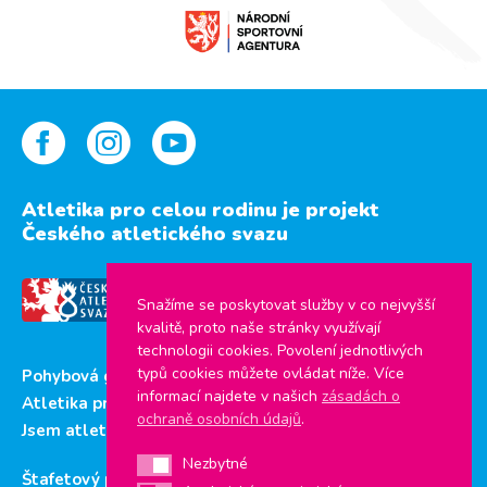
Atletika pro celou rodinu je projekt
Českého atletického svazu
Snažíme se poskytovat služby v co nejvyšší
kvalitě, proto naše stránky využívají
technologii cookies. Povolení jednotlivých
typů cookies můžete ovládat níže. Více
Pohybová gramotnost
informací najdete v našich
zásadách o
Atletika pro děti
ochraně osobních údajů
.
Jsem atlet
Nezbytné
Nezbytné
Štafetový pohár