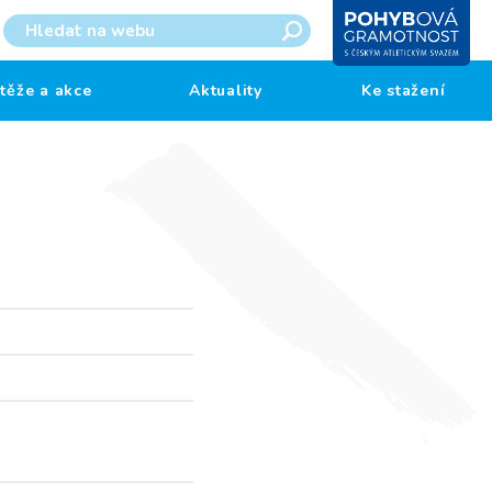
těže a akce
Aktuality
Ke stažení