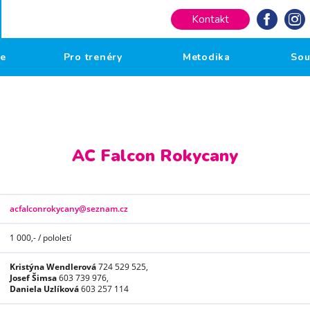
Kontakt
če
Pro trenéry
Metodika
Sou
AC Falcon Rokycany
acfalconrokycany@seznam.cz
1 000,- / pololetí
Kristýna Wendlerová
724 529 525,
Josef Šimsa
603 739 976,
Daniela Uzlíková
603 257 114