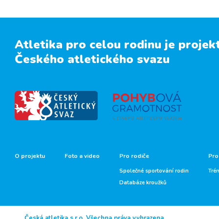
Atletika pro celou rodinu je projek
Českého atletického svazu
O projektu
Foto a video
Pro rodiče
Pro
Společné sportování rodin
Tré
Databáze kroužků
Česká atletika s.r.o. Všechna práva vyhrazena.