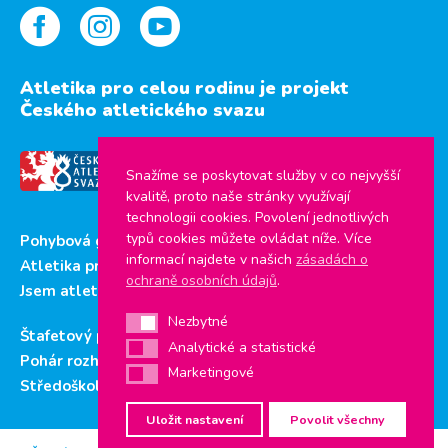
Atletika pro celou rodinu je projekt
Českého atletického svazu
Snažíme se poskytovat služby v co nejvyšší
kvalitě, proto naše stránky využívají
technologii cookies. Povolení jednotlivých
typů cookies můžete ovládat níže. Více
Pohybová gramotnost
informací najdete v našich
zásadách o
Atletika pro děti
ochraně osobních údajů
.
Jsem atlet
Nezbytné
Nezbytné
Štafetový pohár
Analytické a statistické
Analytické a statistické
Pohár rozhlasu
Marketingové
Marketingové
Středoškolský pohár
Uložit nastavení
Povolit všechny