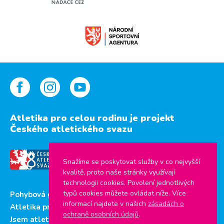
Atletika pro celou rodinu je projekt
Českého atletického svazu
Snažíme se poskytovat služby v co nejvyšší
kvalitě, proto naše stránky využívají
technologii cookies. Povolení jednotlivých
typů cookies můžete ovládat níže. Více
Pohybová gramotnost
informací najdete v našich
zásadách o
Atletika pro děti
ochraně osobních údajů
.
Jsem atlet