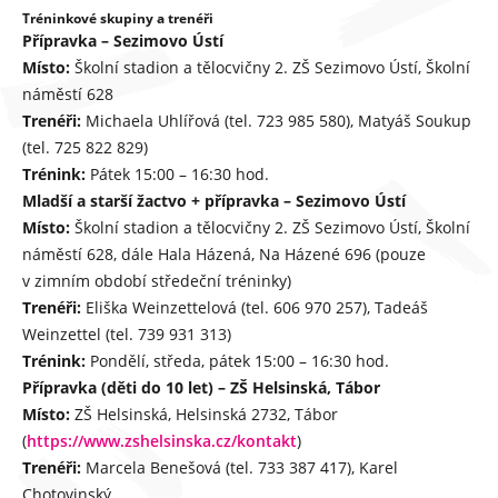
Tréninkové skupiny a trenéři
Přípravka – Sezimovo Ústí
Místo:
Školní stadion a tělocvičny 2. ZŠ Sezimovo Ústí, Školní
náměstí 628
Trenéři:
Michaela Uhlířová (tel. 723 985 580), Matyáš Soukup
(tel. 725 822 829)
Trénink:
Pátek 15:00 – 16:30 hod.
Mladší a starší žactvo + přípravka – Sezimovo Ústí
Místo:
Školní stadion a tělocvičny 2. ZŠ Sezimovo Ústí, Školní
náměstí 628, dále Hala Házená, Na Házené 696 (pouze
v zimním období středeční tréninky)
Trenéři:
Eliška Weinzettelová (tel. 606 970 257), Tadeáš
Weinzettel (tel. 739 931 313)
Trénink:
Pondělí, středa, pátek 15:00 – 16:30 hod.
Přípravka (děti do 10 let) – ZŠ Helsinská, Tábor
Místo:
ZŠ Helsinská, Helsinská 2732, Tábor
(
https://www.zshelsinska.cz/kontakt
)
Trenéři:
Marcela Benešová (tel. 733 387 417), Karel
Chotovinský