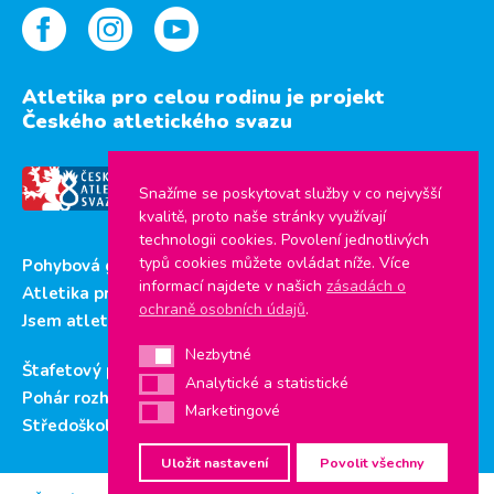
Atletika pro celou rodinu je projekt
Českého atletického svazu
Snažíme se poskytovat služby v co nejvyšší
kvalitě, proto naše stránky využívají
technologii cookies. Povolení jednotlivých
typů cookies můžete ovládat níže. Více
Pohybová gramotnost
informací najdete v našich
zásadách o
Atletika pro děti
ochraně osobních údajů
.
Jsem atlet
Nezbytné
Nezbytné
Štafetový pohár
Analytické a statistické
Analytické a statistické
Pohár rozhlasu
Marketingové
Marketingové
Středoškolský pohár
Uložit nastavení
Povolit všechny