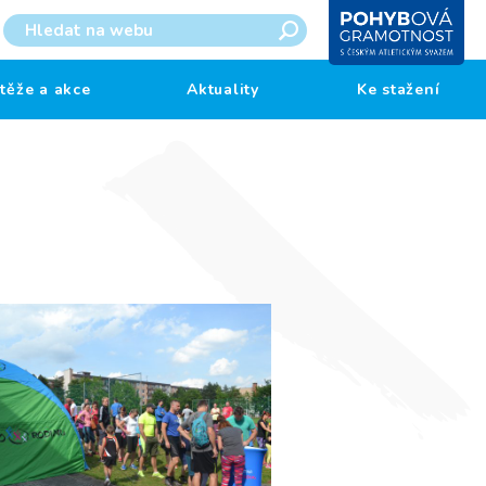
těže a akce
Aktuality
Ke stažení