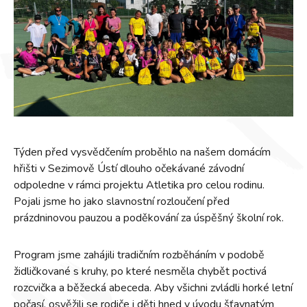
Týden před vysvědčením proběhlo na našem domácím
hřišti v Sezimově Ústí dlouho očekávané závodní
odpoledne v rámci projektu Atletika pro celou rodinu.
Pojali jsme ho jako slavnostní rozloučení před
prázdninovou pauzou a poděkování za úspěšný školní rok.
Program jsme zahájili tradičním rozběháním v podobě
židličkované s kruhy, po které nesměla chybět poctivá
rozcvička a běžecká abeceda. Aby všichni zvládli horké letní
počasí, osvěžili se rodiče i děti hned v úvodu šťavnatým