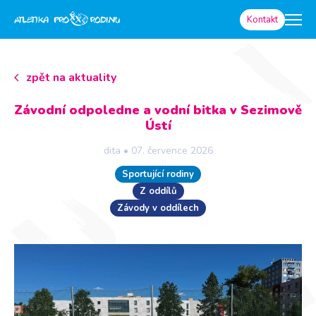
Kontakt
zpět na aktuality
Závodní odpoledne a vodní bitka v Sezimově
Ústí
dita
•
07. července 2026
Sportující rodiny
Z oddílů
Závody v oddílech