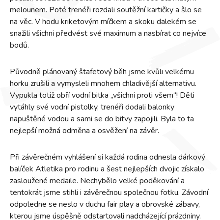
melounem. Poté trenéři rozdali soutěžní kartičky a šlo se
na věc. V hodu kriketovým míčkem a skoku dalekém se
snažili všichni předvést své maximum a nasbírat co nejvíce
bodů.
Původně plánovaný štafetový běh jsme kvůli velkému
horku zrušili a vymysleli mnohem chladivější alternativu.
Vypukla totiž obří vodní bitka „všichni proti všem“! Děti
vytáhly své vodní pistolky, trenéři dodali balonky
napuštěné vodou a sami se do bitvy zapojili. Byla to ta
nejlepší možná odměna a osvěžení na závěr.
Při závěrečném vyhlášení si každá rodina odnesla dárkový
balíček Atletika pro rodinu a šest nejlepších dvojic získalo
zasloužené medaile. Nechybělo velké poděkování a
tentokrát jsme stihli i závěrečnou společnou fotku. Závodní
odpoledne se neslo v duchu fair play a obrovské zábavy,
kterou jsme úspěšně odstartovali nadcházející prázdniny.