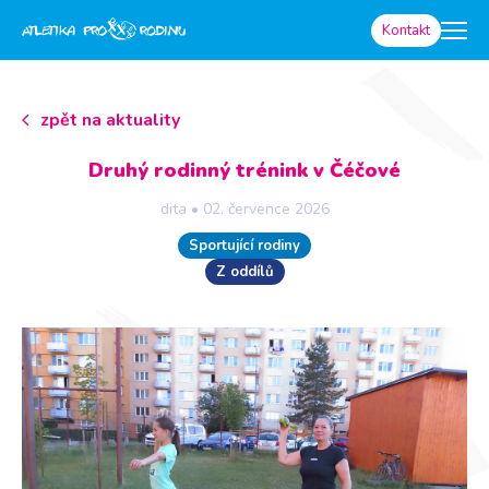
Kontakt
zpět na aktuality
Druhý rodinný trénink v Čéčové
dita
•
02. července 2026
Sportující rodiny
Z oddílů