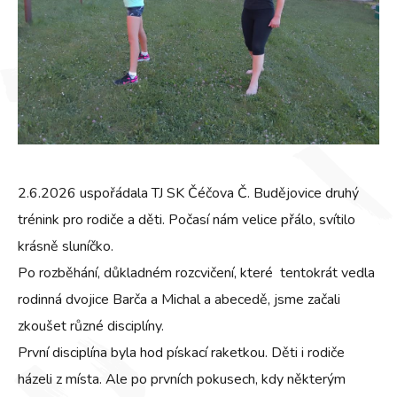
2.6.2026 uspořádala TJ SK Čéčova Č. Budějovice druhý
trénink pro rodiče a děti. Počasí nám velice přálo, svítilo
krásně sluníčko.
Po rozběhání, důkladném rozcvičení, které tentokrát vedla
rodinná dvojice Barča a Michal a abecedě, jsme začali
zkoušet různé disciplíny.
První disciplína byla hod pískací raketkou. Děti i rodiče
házeli z místa. Ale po prvních pokusech, kdy některým