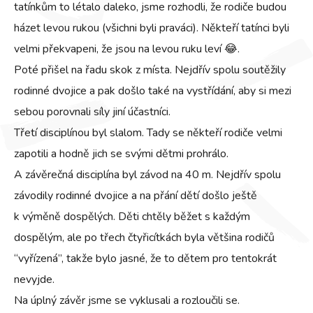
tatínkům to létalo daleko, jsme rozhodli, že rodiče budou
házet levou rukou (všichni byli praváci). Někteří tatínci byli
velmi překvapeni, že jsou na levou ruku leví 😂.
Poté přišel na řadu skok z místa. Nejdřív spolu soutěžily
rodinné dvojice a pak došlo také na vystřídání, aby si mezi
sebou porovnali síly jiní účastníci.
Třetí disciplínou byl slalom. Tady se někteří rodiče velmi
zapotili a hodně jich se svými dětmi prohrálo.
A závěrečná disciplína byl závod na 40 m. Nejdřív spolu
závodily rodinné dvojice a na přání dětí došlo ještě
k výměně dospělých. Děti chtěly běžet s každým
dospělým, ale po třech čtyřicítkách byla většina rodičů
“vyřízená”, takže bylo jasné, že to dětem pro tentokrát
nevyjde.
Na úplný závěr jsme se vyklusali a rozloučili se.