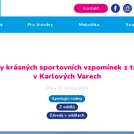
Kontakt
če
Pro trenéry
Metodika
Sou
y krásných sportovních vzpomínek z t
v Karlových Varech
dita
•
25. června 2026
Sportující rodiny
Z oddílů
Závody v oddílech