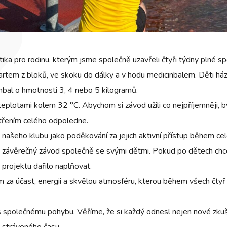
 pro rodinu, kterým jsme společně uzavřeli čtyři týdny plné spor
 startem z bloků, ve skoku do dálky a v hodu medicinbalem. Děti 
inbal o hmotnosti 3, 4 nebo 5 kilogramů.
teplotami kolem 32 °C. Abychom si závod užili co nejpříjemněji,
střením celého odpoledne.
 našeho klubu jako poděkování za jejich aktivní přístup během ce
ky i závěrečný závod společně se svými dětmi. Pokud po dětech ch
projektu dařilo naplňovat.
a účast, energii a skvělou atmosféru, kterou během všech čtyř s
čas společnému pohybu. Věříme, že si každý odnesl nejen nové zku