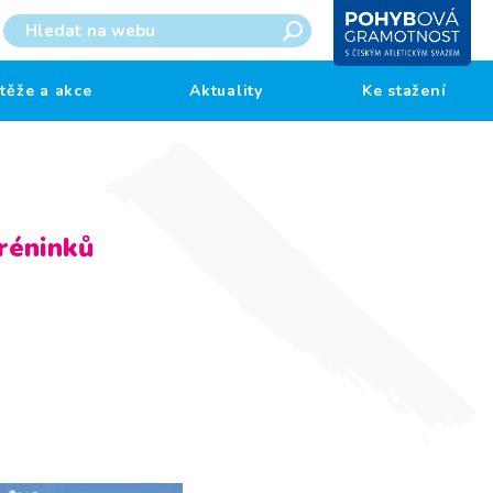
těže a akce
Aktuality
Ke stažení
réninků