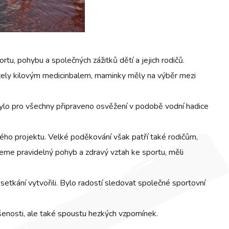
tu, pohybu a společných zážitků dětí a jejich rodičů.
házely kilovým medicinbalem, maminky měly na výběr mezi
 bylo pro všechny připraveno osvěžení v podobě vodní hadice
lého projektu. Velké poděkování však patří také rodičům,
ceme pravidelný pohyb a zdravý vztah ke sportu, měli
etkání vytvořili. Bylo radostí sledovat společné sportovní
šenosti, ale také spoustu hezkých vzpomínek.