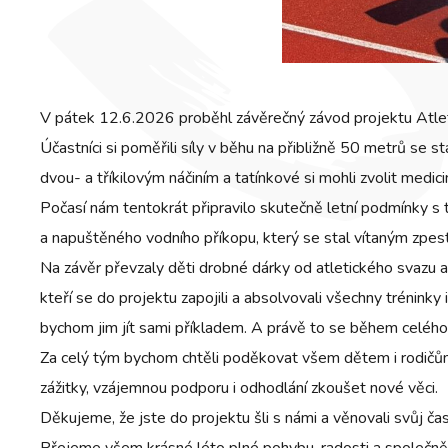
V pátek 12.6.2026 proběhl závěrečný závod projektu Atletika
Účastníci si poměřili síly v běhu na přibližně 50 metrů se
dvou- a tříkilovým náčiním a tatínkové si mohli zvolit medic
Počasí nám tentokrát připravilo skutečně letní podmínky s 
a napuštěného vodního příkopu, který se stal vítaným zpe
Na závěr převzaly děti drobné dárky od atletického svazu a
kteří se do projektu zapojili a absolvovali všechny trénin
bychom jim jít sami příkladem. A právě to se během celého 
Za celý tým bychom chtěli poděkovat všem dětem i rodičům z
zážitky, vzájemnou podporu i odhodlání zkoušet nové věci.
Děkujeme, že jste do projektu šli s námi a věnovali svůj 