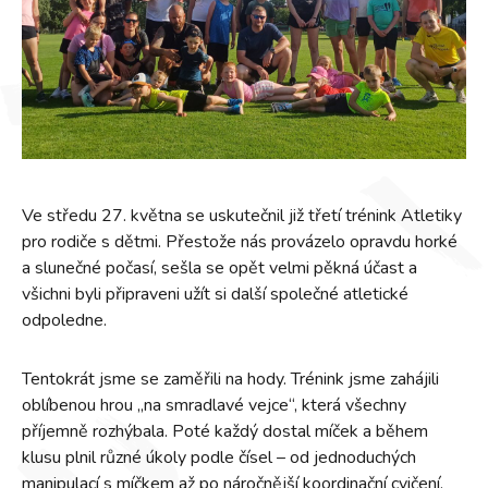
Ve středu 27. května se uskutečnil již třetí trénink Atletiky
pro rodiče s dětmi. Přestože nás provázelo opravdu horké
a slunečné počasí, sešla se opět velmi pěkná účast a
všichni byli připraveni užít si další společné atletické
odpoledne.
Tentokrát jsme se zaměřili na hody. Trénink jsme zahájili
oblíbenou hrou „na smradlavé vejce“, která všechny
příjemně rozhýbala. Poté každý dostal míček a během
klusu plnil různé úkoly podle čísel – od jednoduchých
manipulací s míčkem až po náročnější koordinační cvičení.