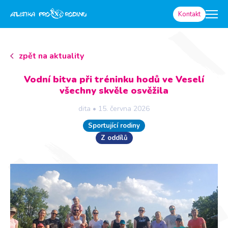
Kontakt
zpět na aktuality
Vodní bitva při tréninku hodů ve Veselí
všechny skvěle osvěžila
dita
•
15. června 2026
Sportující rodiny
Z oddílů