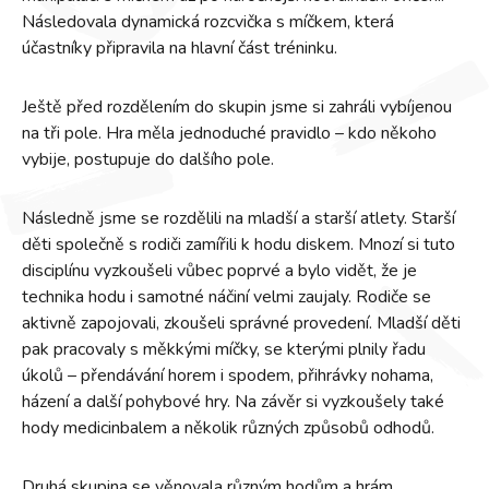
Následovala dynamická rozcvička s míčkem, která
účastníky připravila na hlavní část tréninku.
Ještě před rozdělením do skupin jsme si zahráli vybíjenou
na tři pole. Hra měla jednoduché pravidlo – kdo někoho
vybije, postupuje do dalšího pole.
Následně jsme se rozdělili na mladší a starší atlety. Starší
děti společně s rodiči zamířili k hodu diskem. Mnozí si tuto
disciplínu vyzkoušeli vůbec poprvé a bylo vidět, že je
technika hodu i samotné náčiní velmi zaujaly. Rodiče se
aktivně zapojovali, zkoušeli správné provedení. Mladší děti
pak pracovaly s měkkými míčky, se kterými plnily řadu
úkolů – přendávání horem i spodem, přihrávky nohama,
házení a další pohybové hry. Na závěr si vyzkoušely také
hody medicinbalem a několik různých způsobů odhodů.
Druhá skupina se věnovala různým hodům a hrám