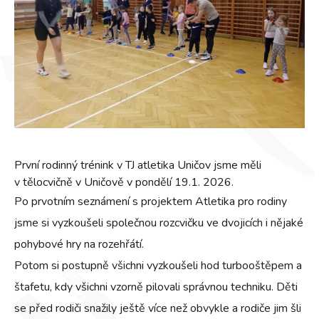
První rodinný trénink v TJ atletika Uničov jsme měli
v tělocvičně v Uničově v pondělí 19.1. 2026.
Po prvotním seznámení s projektem Atletika pro rodiny
jsme si vyzkoušeli společnou rozcvičku ve dvojicích i nějaké
pohybové hry na rozehřátí.
Potom si postupně všichni vyzkoušeli hod turbooštěpem a
štafetu, kdy všichni vzorně pilovali správnou techniku. Děti
se před rodiči snažily ještě více než obvykle a rodiče jim šli