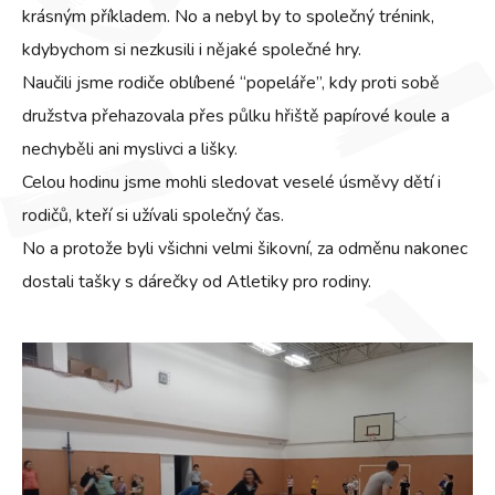
krásným příkladem. No a nebyl by to společný trénink,
kdybychom si nezkusili i nějaké společné hry.
Naučili jsme rodiče oblíbené “popeláře”, kdy proti sobě
družstva přehazovala přes půlku hřiště papírové koule a
nechyběli ani myslivci a lišky.
Celou hodinu jsme mohli sledovat veselé úsměvy dětí i
rodičů, kteří si užívali společný čas.
No a protože byli všichni velmi šikovní, za odměnu nakonec
dostali tašky s dárečky od Atletiky pro rodiny.