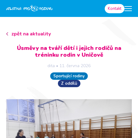
Kontakt
zpět na aktuality
Úsměvy na tváří dětí i jejich rodičů na
tréninku rodin v Uničově
dita
•
11. června 2026
Sportující rodiny
Z oddílů