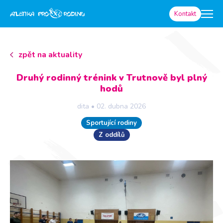
Kontakt
zpět na aktuality
Druhý rodinný trénink v Trutnově byl plný
hodů
dita
•
02. dubna 2026
Sportující rodiny
Z oddílů