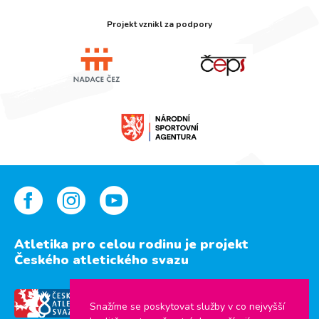
Projekt vznikl za podpory
Atletika pro celou rodinu je projekt
Českého atletického svazu
Snažíme se poskytovat služby v co nejvyšší