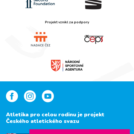
Projekt vznikl za podpory
Atletika pro celou rodinu je projekt
Českého atletického svazu