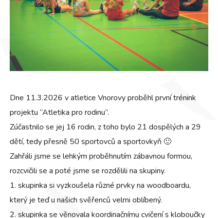
Dne 11.3.2026 v atletice Vnorovy proběhl první trénink
projektu “Atletika pro rodinu”.
Zúčastnilo se jej 16 rodin, z toho bylo 21 dospělých a 29
dětí, tedy přesně 50 sportovců a sportovkyň 🙂
Zahřáli jsme se lehkým proběhnutím zábavnou formou,
rozcvičili se a poté jsme se rozdělili na skupiny.
1. skupinka si vyzkoušela různé prvky na woodboardu,
který je teď u našich svěřenců velmi oblíbený.
2. skupinka se věnovala koordinačnímu cvičení s kloboučky