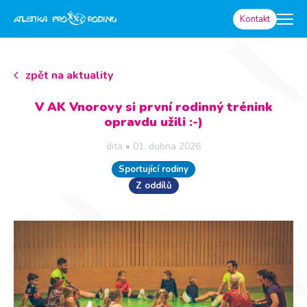
Kontakt
zpět na aktuality
V AK Vnorovy si první rodinný trénink
opravdu užili :-)
dita
•
01. dubna 2026
Sportující rodiny
Z oddílů