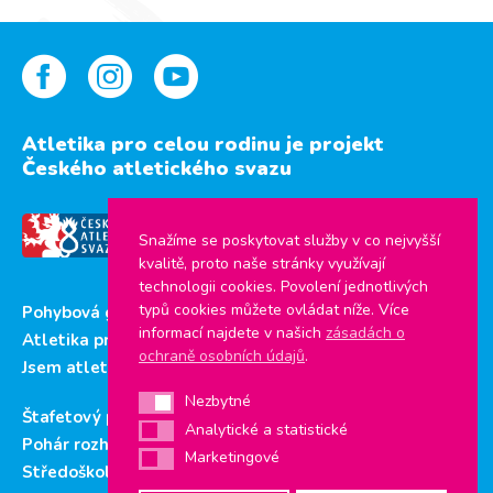
Atletika pro celou rodinu je projekt
Českého atletického svazu
Snažíme se poskytovat služby v co nejvyšší
kvalitě, proto naše stránky využívají
technologii cookies. Povolení jednotlivých
typů cookies můžete ovládat níže. Více
Pohybová gramotnost
informací najdete v našich
zásadách o
Atletika pro děti
ochraně osobních údajů
.
Jsem atlet
Nezbytné
Nezbytné
Štafetový pohár
Analytické a statistické
Analytické a statistické
Pohár rozhlasu
Marketingové
Marketingové
Středoškolský pohár