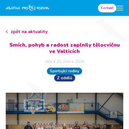
Kontakt
zpět na aktuality
Smích, pohyb a radost zaplnily tělocvičnu
ve Valticích
dita
•
20. února 2026
Sportující rodiny
Z oddílů