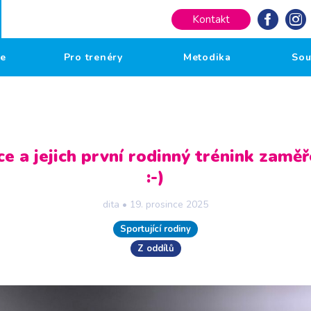
Kontakt
če
Pro trenéry
Metodika
Sou
e a jejich první rodinný trénink zamě
:-)
dita
•
19. prosince 2025
Sportující rodiny
Z oddílů