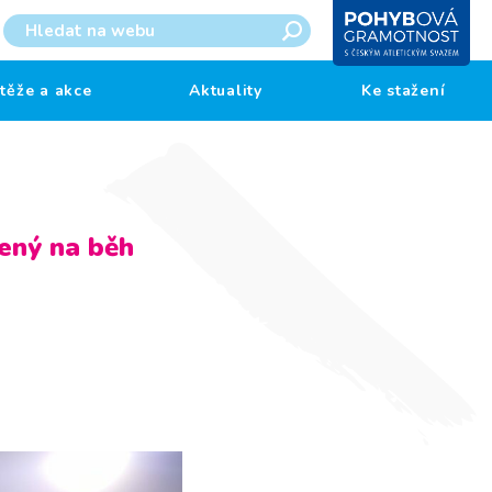
těže a akce
Aktuality
Ke stažení
řený na běh