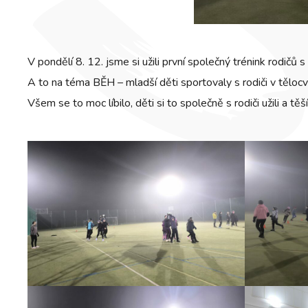
V pondělí 8. 12. jsme si užili první společný trénink rodičů s
A to na téma BĚH – mladší děti sportovaly s rodiči v tělocvi
Všem se to moc líbilo, děti si to společně s rodiči užili a těš