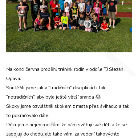
Na konci června proběhl trénink rodin v oddíle TJ Slezan
Opava.
Soutěžili jsme jak v “tradičních” disciplínách, tak
“netradičních”, aby byla ještě větší sranda 😂
Skoky jsme ozvláštnili skokem z místa přes švihadlo a tak
to pokračovalo dále.
Děkujeme nejen rodičům, že nám svěřují své děti a že se
zapojují do chodu, ale také vám, za vedení takovýchto