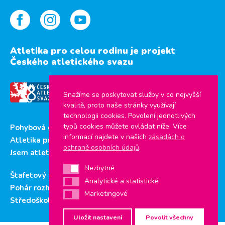
Atletika pro celou rodinu je projekt
Českého atletického svazu
Snažíme se poskytovat služby v co nejvyšší
kvalitě, proto naše stránky využívají
technologii cookies. Povolení jednotlivých
typů cookies můžete ovládat níže. Více
Pohybová gramotnost
informací najdete v našich
zásadách o
Atletika pro děti
ochraně osobních údajů
.
Jsem atlet
Nezbytné
Nezbytné
Štafetový pohár
Analytické a statistické
Analytické a statistické
Pohár rozhlasu
Marketingové
Marketingové
Středoškolský pohár
Uložit nastavení
Povolit všechny