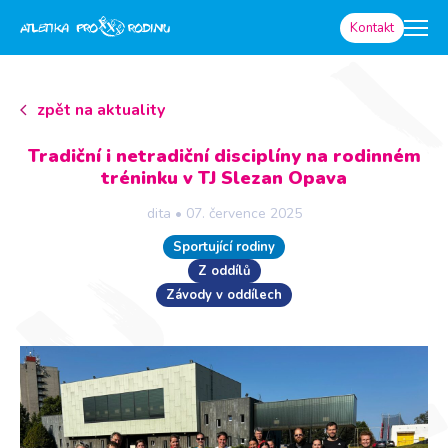
Kontakt
zpět na aktuality
Tradiční i netradiční disciplíny na rodinném
tréninku v TJ Slezan Opava
dita
•
07. července 2025
Sportující rodiny
Z oddílů
Závody v oddílech