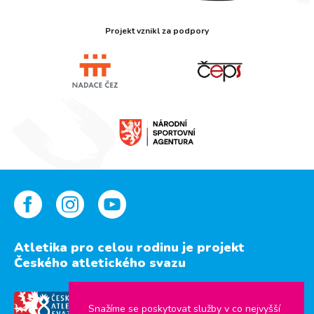
Projekt vznikl za podpory
Atletika pro celou rodinu je projekt
Českého atletického svazu
Snažíme se poskytovat služby v co nejvyšší