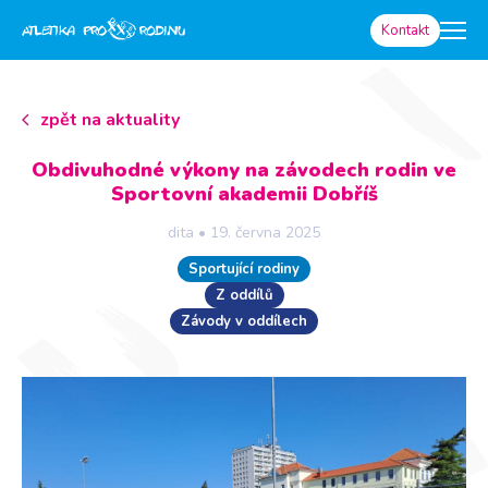
Kontakt
zpět na aktuality
Obdivuhodné výkony na závodech rodin ve
Sportovní akademii Dobříš
dita
•
19. června 2025
Sportující rodiny
Z oddílů
Závody v oddílech