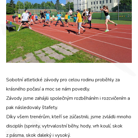
Sobotní atletické závody pro celou rodinu proběhly za
krásného počasí a moc se nám povedly.
Závody jsme zahájili společným rozběháním i rozcvičením a
pak následovaly štafety.
Díky všem trenérům, kteří se zúčastnili, jsme zvládli mnoho
disciplín (sprinty, vytrvalostní běhy, hody, vrh koulí, skok
z pásma, skok daleký i vysoký.