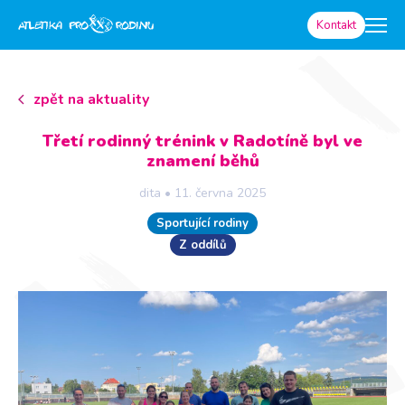
Kontakt
zpět na aktuality
Třetí rodinný trénink v Radotíně byl ve
znamení běhů
dita
•
11. června 2025
Sportující rodiny
Z oddílů