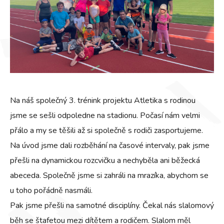
Na náš společný 3. trénink projektu Atletika s rodinou
jsme se sešli odpoledne na stadionu. Počasí nám velmi
přálo a my se těšili až si společně s rodiči zasportujeme.
Na úvod jsme dali rozběhání na časové intervaly, pak jsme
přešli na dynamickou rozcvičku a nechyběla ani běžecká
abeceda. Společně jsme si zahráli na mrazíka, abychom se
u toho pořádně nasmáli.
Pak jsme přešli na samotné disciplíny. Čekal nás slalomový
běh se štafetou mezi dítětem a rodičem. Slalom měl