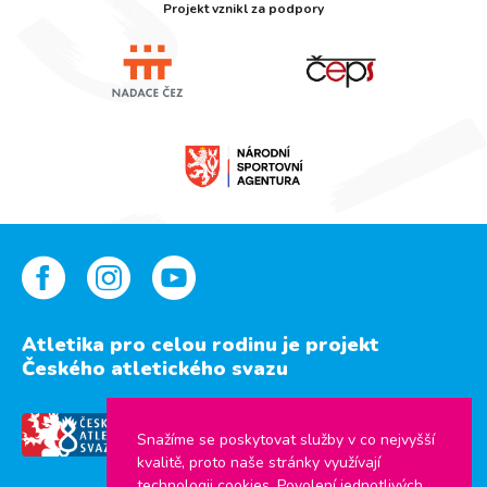
Projekt vznikl za podpory
Atletika pro celou rodinu je projekt
Českého atletického svazu
Snažíme se poskytovat služby v co nejvyšší
kvalitě, proto naše stránky využívají
technologii cookies. Povolení jednotlivých