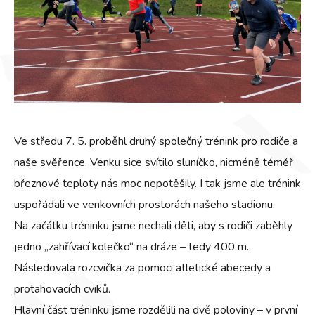
Ve středu 7. 5. proběhl druhý společný trénink pro rodiče a
naše svěřence. Venku sice svítilo sluníčko, nicméně téměř
březnové teploty nás moc nepotěšily. I tak jsme ale trénink
uspořádali ve venkovních prostorách našeho stadionu.
Na začátku tréninku jsme nechali děti, aby s rodiči zaběhly
jedno „zahřívací kolečko“ na dráze – tedy 400 m.
Následovala rozcvička za pomoci atletické abecedy a
protahovacích cviků.
Hlavní část tréninku jsme rozdělili na dvě poloviny – v první