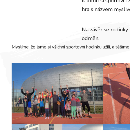
K tomu si sportovci 
hra s názvem myslivci
Na závěr se rodinky 
odměn.
Myslíme, že jsme si všichni sportovní hodinku užili, a těším