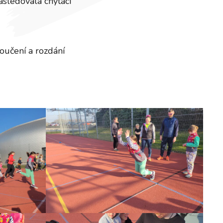
ásledovala chytací
loučení a rozdání