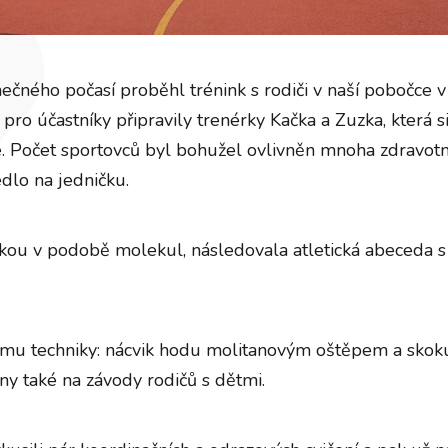
nečného počasí proběhl trénink s rodiči v naší pobočce 
pro účastníky připravily trenérky Kačka a Zuzka, která s
. Počet sportovců byl bohužel ovlivněn mnoha zdravot
edlo na jedničku.
čkou v podobě molekul, následovala atletická abeceda s 
amu techniky: nácvik hodu molitanovým oštěpem a skoku
ány také na závody rodičů s dětmi.