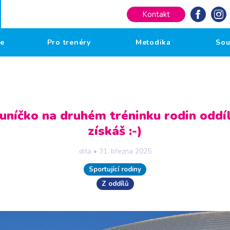
Kontakt
če
Pro trenéry
Metodika
Sou
uníčko na druhém tréninku rodin oddí
získáš :-)
dita
•
31. března 2025
Sportující rodiny
Z oddílů