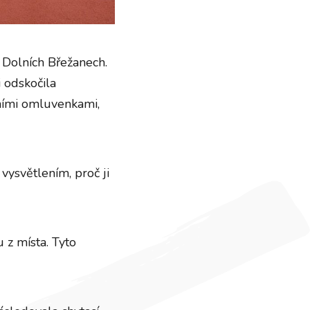
v Dolních Břežanech.
i odskočila
ními omluvenkami,
vysvětlením, proč ji
 z místa. Tyto