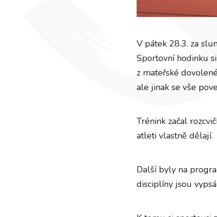
V pátek 28.3. za slu
Sportovní hodinku si 
z mateřské dovolené
ale jinak se vše pov
Trénink začal rozcvi
atleti vlastně dělají.
Další byly na progr
disciplíny jsou vyps