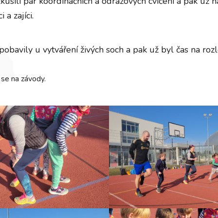
zkusili pár koordinačních a odrazových cvičení a pak už n
 a zajíci.
pobavily u vytváření živých soch a pak už byl čas na roz
e se na závody.