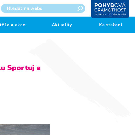
těže a akce
Aktuality
Ke stažení
lu Sportuj a