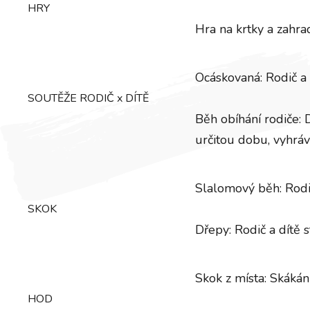
HRY
Hra na krtky a zahrad
Ocáskovaná: Rodič a d
SOUTĚŽE RODIČ x DÍTĚ
Běh obíhání rodiče: 
určitou dobu, vyhráv
Slalomový běh: Rodič
SKOK
Dřepy: Rodič a dítě s
Skok z místa: Skákán
HOD