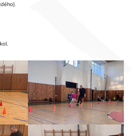
ždého).
kol.