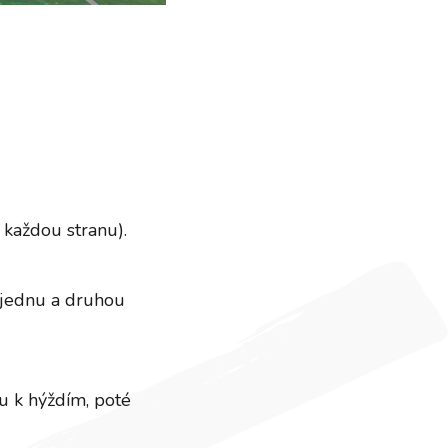
a každou stranu).
a jednu a druhou
tu k hýždím, poté