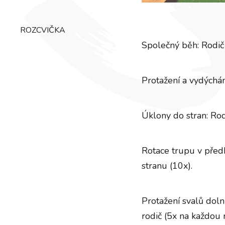
ROZCVIČKA
Společný běh: Rodič d
Protažení a vydýchá
Úklony do stran: Rodi
Rotace trupu v předk
stranu (10x).
Protažení svalů doln
rodič (5x na každou 