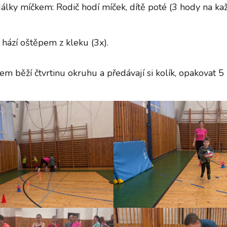
álky míčkem: Rodič hodí míček, dítě poté (3 hody na ka
hází oštěpem z kleku (3x).
tem běží čtvrtinu okruhu a předávají si kolík, opakovat 5 