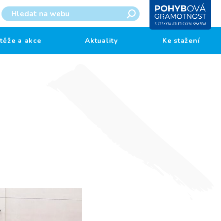
těže a akce
Aktuality
Ke stažení