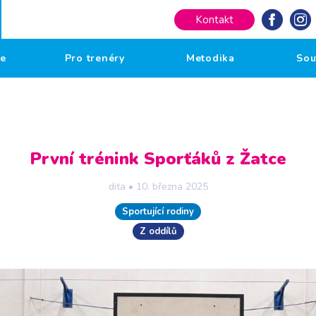
Kontakt
če
Pro trenéry
Metodika
Sou
První trénink Sporťáků z Žatce
dita
•
10. března 2025
Sportující rodiny
Z oddílů