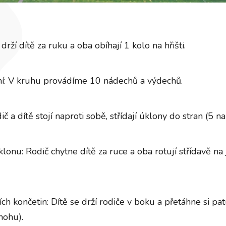
rží dítě za ruku a oba obíhají 1 kolo na hřišti.
ní: V kruhu provádíme 10 nádechů a výdechů.
č a dítě stojí naproti sobě, střídají úklony do stran (5 n
lonu: Rodič chytne dítě za ruce a oba rotují střídavě n
ích končetin: Dítě se drží rodiče v boku a přetáhne si pa
nohu).