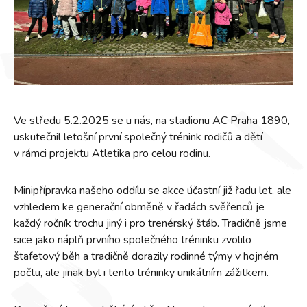
Ve středu 5.2.2025 se u nás, na stadionu AC Praha 1890,
uskutečnil letošní první společný trénink rodičů a dětí
v rámci projektu Atletika pro celou rodinu.
Minipřípravka našeho oddílu se akce účastní již řadu let, ale
vzhledem ke generační obměně v řadách svěřenců je
každý ročník trochu jiný i pro trenérský štáb. Tradičně jsme
sice jako náplň prvního společného tréninku zvolilo
štafetový běh a tradičně dorazily rodinné týmy v hojném
počtu, ale jinak byl i tento tréninky unikátním zážitkem.