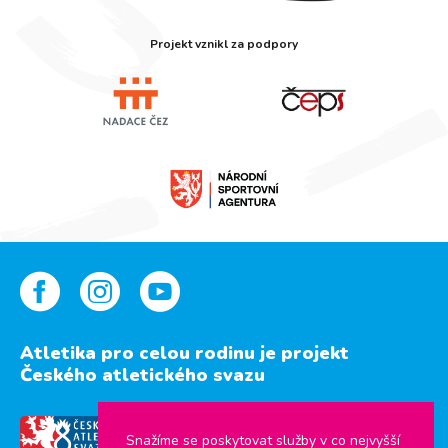
Projekt vznikl za podpory
Atletika pro celou rodinu je projekt
Českého atletického svazu
Snažíme se poskytovat služby v co nejvyšší