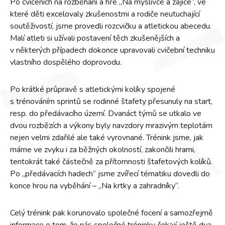
Po cvičeních na rozběhání a hře „Na myslivce a zajíce“, ve
které děti excelovaly zkušenostmi a rodiče neutuchající
soutěživostí, jsme provedli rozcvičku a atletickou abecedu.
Malí atleti si užívali postavení těch zkušenějších a
v některých případech dokonce upravovali cvičební techniku
vlastního dospělého doprovodu.
Po krátké průpravě s atletickými kolíky spojené
s trénováním sprintů se rodinné štafety přesunuly na start,
resp. do předávacího území. Dvanáct týmů se utkalo ve
dvou rozbězích a výkony byly navzdory mrazivým teplotám
nejen velmi zdařilé ale také vyrovnané. Trénink jsme, jak
máme ve zvyku i za běžných okolností, zakončili hrami,
tentokrát také částečně za přítomnosti štafetových kolíků.
Po „předávacích hadech“ jsme zvířecí tématiku dovedli do
konce hrou na vyběhání – „Na krtky a zahradníky“.
Celý trénink pak korunovalo společné focení a samozřejmě