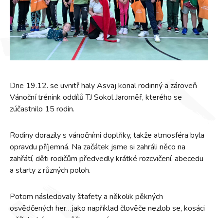
Dne 19.12. se uvnitř haly Asvaj konal rodinný a zároveň
Vánoční trénink oddílů TJ Sokol Jaroměř, kterého se
zúčastnilo 15 rodin.
Rodiny dorazily s vánočními doplňky, takže atmosféra byla
opravdu příjemná. Na začátek jsme si zahráli něco na
zahřátí, děti rodičům předvedly krátké rozcvičení, abecedu
a starty z různých poloh.
Potom následovaly štafety a několik pěkných
osvědčených her…jako například člověče nezlob se, kosáci