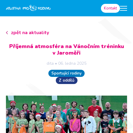
Kontakt
zpět na aktuality
Příjemná atmosféra na Vánočním tréninku
v Jaroměři
dita
•
06. ledna 2025
Sportující rodiny
Z oddílů