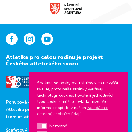
Atletika pro celou rodinu je projekt
Českého atletického svazu
Snažíme se poskytovat služby v co nejvyšší
kvalitě, proto naše stránky využívají
technologii cookies. Povolení jednotlivých
typů cookies můžete ovládat níže. Více
Pohybová gramotnost
informací najdete v našich
zásadách o
Atletika pro děti
ochraně osobních údajů
.
Jsem atlet
Nezbytné
Nezbytné
Štafetový pohár