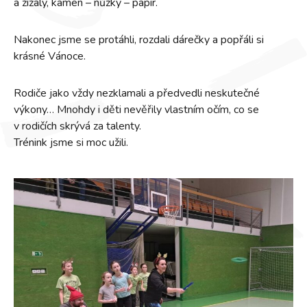
a žížaly, kámen – nůžky – papír.
Nakonec jsme se protáhli, rozdali dárečky a popřáli si
krásné Vánoce.
Rodiče jako vždy nezklamali a předvedli neskutečné
výkony… Mnohdy i děti nevěřily vlastním očím, co se
v rodičích skrývá za talenty.
Trénink jsme si moc užili.