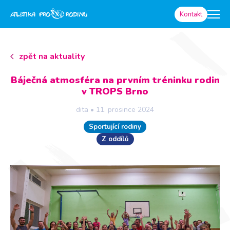
Kontakt
zpět na aktuality
Báječná atmosféra na prvním tréninku rodin
v TROPS Brno
dita
•
11. prosince 2024
Sportující rodiny
Z oddílů