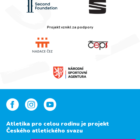
Projekt vznikl za podpory
Atletika pro celou rodinu je projekt
Českého atletického svazu