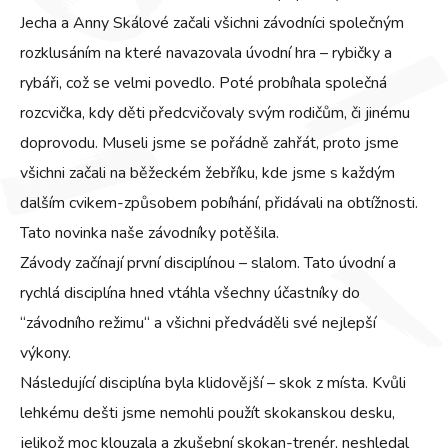
Jecha a Anny Skálové začali všichni závodníci společným
rozklusáním na které navazovala úvodní hra – rybičky a
rybáři, což se velmi povedlo. Poté probíhala společná
rozcvička, kdy děti předcvičovaly svým rodičům, či jinému
doprovodu. Museli jsme se pořádně zahřát, proto jsme
všichni začali na běžeckém žebříku, kde jsme s každým
dalším cvikem-způsobem pobíhání, přidávali na obtížnosti.
Tato novinka naše závodníky potěšila.
Závody začínají první disciplínou – slalom. Tato úvodní a
rychlá disciplína hned vtáhla všechny účastníky do
“závodního režimu“ a všichni předváděli své nejlepší
výkony.
Následující disciplína byla klidovější – skok z místa. Kvůli
lehkému dešti jsme nemohli použít skokanskou desku,
jelikož moc klouzala a zkušební skokan-trenér, neshledal