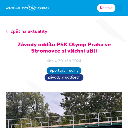
Kontakt
zpět na aktuality
Závody oddílu PSK Olymp Praha ve
Stromovce si všichni užili
dita
•
30. září 2024
Sportující rodiny
Závody v oddílech