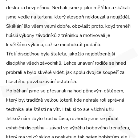
desku za bezpečnou. Nechali jsme ji jako měřítko a skákali
jsme vedle na tartanu, který alespoň neklouzal a neujížděl.
Skákání šlo všem velmi dobře, obzvlášť proto, když trenéři
hlásili výkony závodníků z tréninku a motivovali je
k většímu výkonu, což se mnohokrát podařilo.
Třetí disciplínou byla štafeta, jakožto nejoblíbenější
disciplína všech závodníků. Lehce unavení rodiče se hned
probrali a bylo skvělé vidět, jak spolu dvojice soupeří za
hlasitého povzbuzování ostatních.
Po běhaní jsme se přesunuli na hod pěnovým oštěpem,
který byl tradičně velkou loterií, kde nehrála roli správná
technika, ale štěstí na vítr. I tak si to ale všichni užili.
Jelikož nám zbylo trochu času, rozhodli jsme se přidat
exhibiční disciplínu – závod ve výběhu bobového trenažeru,
který má velký sklon a poskytuje tak nejen bobistům, ale i