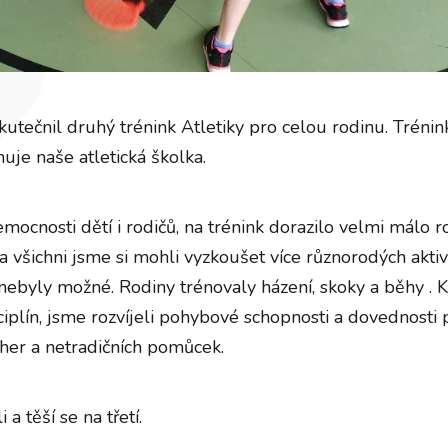
kutečnil druhý trénink Atletiky pro celou rodinu. Tréni
nuje naše atletická školka.
ocnosti dětí i rodičů, na trénink dorazilo velmi málo rod
 a všichni jsme si mohli vyzkoušet více různorodých aktivi
nebyly možné. Rodiny trénovaly házení, skoky a běhy . 
ciplín, jsme rozvíjeli pohybové schopnosti a dovednosti 
her a netradičních pomůcek.
i a těší se na třetí.