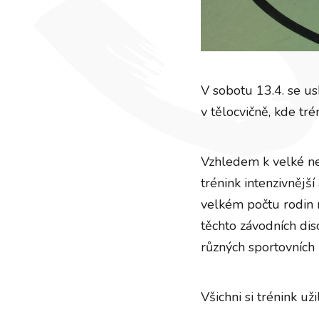
V sobotu 13.4. se us
v tělocvičně, kde tré
Vzhledem k velké nem
trénink intenzivnější
velkém počtu rodin 
těchto závodních dis
různých sportovních 
Všichni si trénink užil