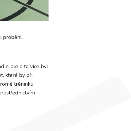
nk proběhl
in, ale o to více byl
t, které by při
Kromě tréninku
prostřednictvím