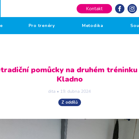
Kontakt
če
Pro trenéry
Metodika
Sou
tradiční pomůcky na druhém tréninku
Kladno
dita
•
19. dubna 2024
Z oddílů