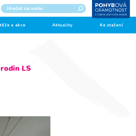
těže a akce
Aktuality
Ke stažení
 rodin LS