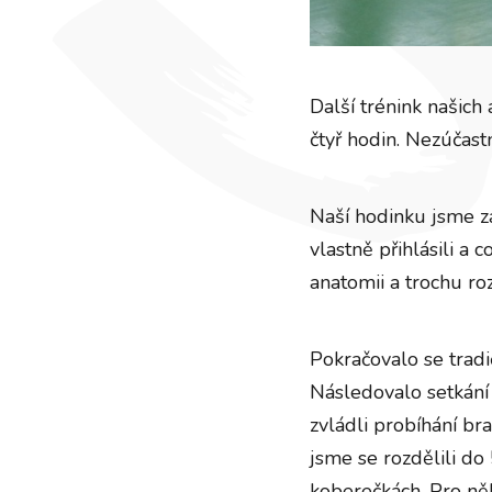
Další trénink našich
čtyř hodin. Nezúčast
Naší hodinku jsme za
vlastně přihlásili a 
anatomii a trochu ro
Pokračovalo se tradi
Následovalo setkání 
zvládli probíhání bra
jsme se rozdělili do
koberečkách. Pro něk