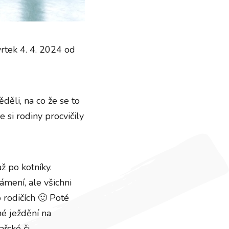
vrtek 4. 4. 2024 od
děli, na co že se to
e si rodiny procvičily
ž po kotníky.
ámení, ale všichni
o rodičích 🙂 Poté
né ježdění na
ařské či