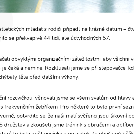
 atletických mláďat s rodiči připadl na krásné datum – čt
nilo se překvapivě 44 lidí, ale úctyhodných 57.
čali obvyklými organizačními záležitostmi, aby všichni vě
co je čeká a nemine. Rozklusali jsme se při slepovačce, kd
zhýbaly těla před dalšími výkony.
ční rozcvičkou, věnovali jsme se všem svalům od hlavy a
s frekvenčním žebříkem. Pro některé to bylo první sezn
vurně, potvrdilo se, že naši malí svěřenci jsou šikovní p
 5 družstev a zkoušeli jsme trénink s obručemi a oblíbe
teré to byla opět novinka a poznatek, že obyčejné běžk