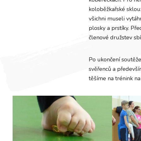
koloběžkařské sklou
všichni museli vytáh
plosky a prstíky. P
členové družstev sb
Po ukončení soutěže 
svěřenců a především
těšíme na trénink na