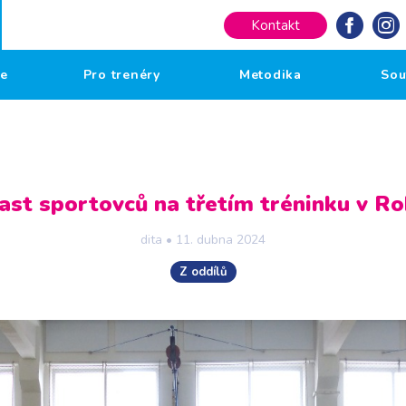
Kontakt
če
Pro trenéry
Metodika
Sou
ast sportovců na třetím tréninku v R
dita
•
11. dubna 2024
Z oddílů