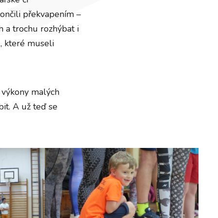
ončili překvapením –
 a trochu rozhýbat i
, které museli
li výkony malých
it. A už teď se