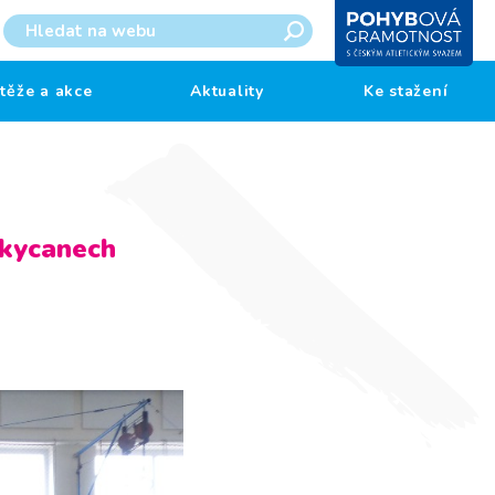
těže a akce
Aktuality
Ke stažení
okycanech