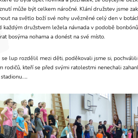
znutí může být celkem náročné. Klání družstev jsme zak
nout na světlo boží své nohy uvězněné celý den v botách
řed každým družstvem ležela návnada v podobě bonbónů
írat bosýma nohama a donést na své místo.
se lup rozdělil mezi děti, poděkovali jsme si, pochváli
 rodičů, kteří se před svými ratolestmi nenechali zahanb
 stadionu…..