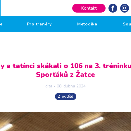
Kontakt
če
Pro trenéry
Metodika
Sou
 a tatínci skákali o 106 na 3. tréninku
Sporťáků z Žatce
dita
•
08. dubna 2024
Z oddílů