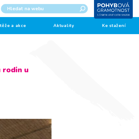
těže a akce
Aktuality
Ke stažení
 rodin u