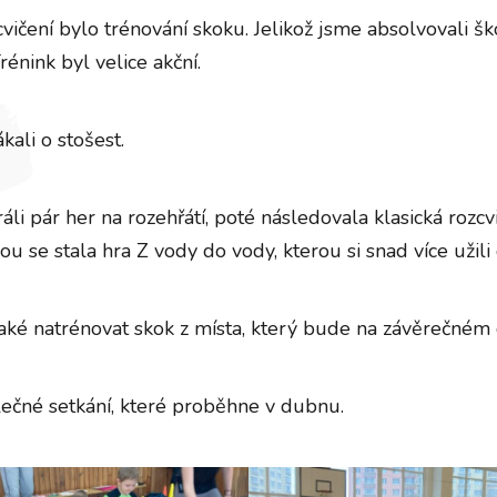
čení bylo trénování skoku. Jelikož jsme absolvovali ško
rénink byl velice akční.
kali o stošest.
áli pár her na rozehřátí, poté následovala klasická rozcvi
ou se stala hra Z vody do vody, kterou si snad více užili
ké natrénovat skok z místa, který bude na závěrečném
lečné setkání, které proběhne v dubnu.