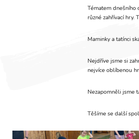
Tématem dnešního cvi
různé zahřívací hry. T
Maminky a tatínci ská
Nejdříve jsme si zahr
nejvíce oblíbenou hr
Nezapomněli jsme ta
Těšíme se další spo