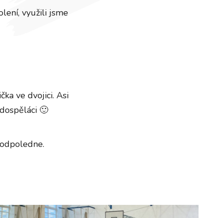
lení, využili jsme
čka ve dvojici. Asi
 dospěláci 🙂
 odpoledne.