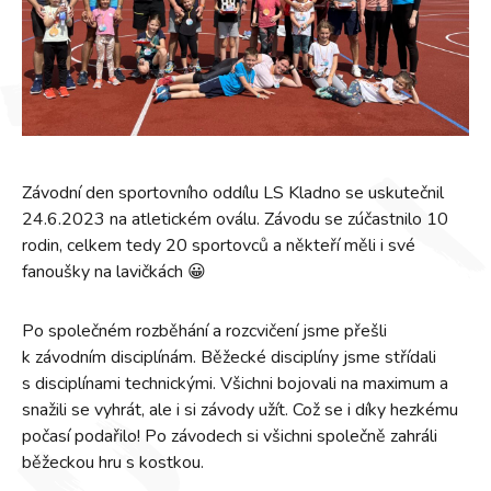
Závodní den sportovního oddílu LS Kladno se uskutečnil
24.6.2023 na atletickém oválu. Závodu se zúčastnilo 10
rodin, celkem tedy 20 sportovců a někteří měli i své
fanoušky na lavičkách 😀
Po společném rozběhání a rozcvičení jsme přešli
k závodním disciplínám. Běžecké disciplíny jsme střídali
s disciplínami technickými. Všichni bojovali na maximum a
snažili se vyhrát, ale i si závody užít. Což se i díky hezkému
počasí podařilo! Po závodech si všichni společně zahráli
běžeckou hru s kostkou.