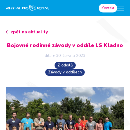
Kontakt
zpět na aktuality
Bojovné rodinné závody v oddíle LS Kladno
dita
•
30. června 2023
Z oddílů
Závody v oddílech