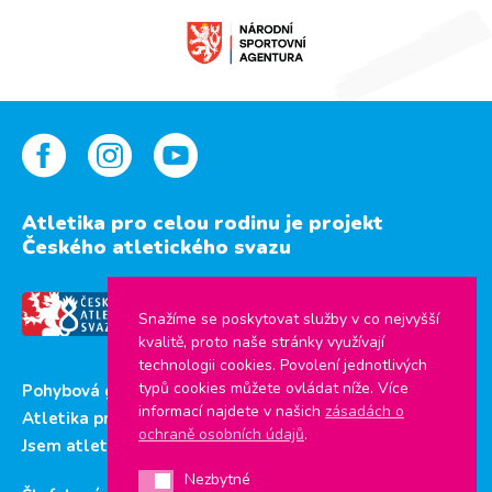
Atletika pro celou rodinu je projekt
Českého atletického svazu
Snažíme se poskytovat služby v co nejvyšší
kvalitě, proto naše stránky využívají
technologii cookies. Povolení jednotlivých
typů cookies můžete ovládat níže. Více
Pohybová gramotnost
informací najdete v našich
zásadách o
Atletika pro děti
ochraně osobních údajů
.
Jsem atlet
Nezbytné
Nezbytné