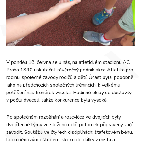
V pondělí 18. června se u nás, na atletickém stadionu AC
Praha 1890 uskutečnil závěrečný podnik akce Atletika pro
rodinu, společné závody rodičů a dětí. Účast byla, podobně
jako na předchozích společných trénincích, k velkému
potěšení nás trenérek vysoká. Rodinné ekipy se dostavily
v počtu dvaceti, takže konkurence byla vysoká.
Po společném rozběhání a rozcvičce ve dvojicích byly
dvojčlenné týmy ve složení rodič, potomek připraveny začít
závodit. Soutěžili ve čtyřech disciplínách: štafetovém běhu,
hodu pěnovým oštěpem, skoku do dálky z místa a