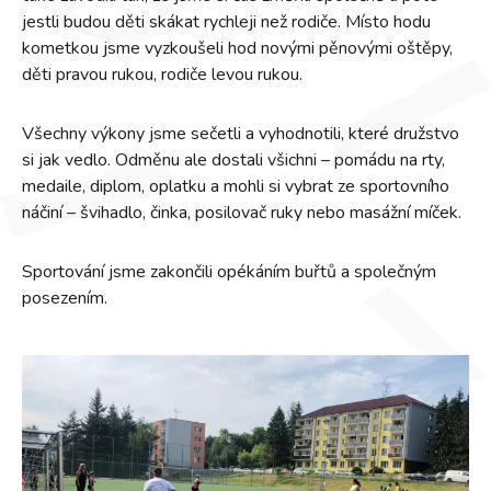
jestli budou děti skákat rychleji než rodiče. Místo hodu
kometkou jsme vyzkoušeli hod novými pěnovými oštěpy,
děti pravou rukou, rodiče levou rukou.
Všechny výkony jsme sečetli a vyhodnotili, které družstvo
si jak vedlo. Odměnu ale dostali všichni – pomádu na rty,
medaile, diplom, oplatku a mohli si vybrat ze sportovního
náčiní – švihadlo, činka, posilovač ruky nebo masážní míček.
Sportování jsme zakončili opékáním buřtů a společným
posezením.