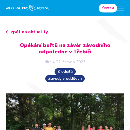
Kontakt
zpět na aktuality
Opékání buřtů na závěr závodního
odpoledne v Třebíči
dita
•
22. června 2023
Z oddílů
Závody v oddílech