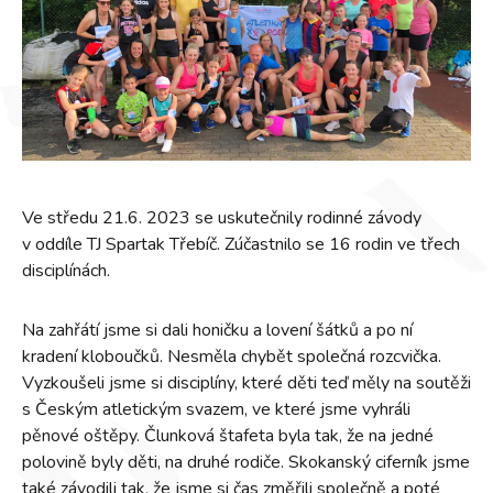
Ve středu 21.6. 2023 se uskutečnily rodinné závody
v oddíle TJ Spartak Třebíč. Zúčastnilo se 16 rodin ve třech
disciplínách.
Na zahřátí jsme si dali honičku a lovení šátků a po ní
kradení kloboučků. Nesměla chybět společná rozcvička.
Vyzkoušeli jsme si disciplíny, které děti teď měly na soutěži
s Českým atletickým svazem, ve které jsme vyhráli
pěnové oštěpy. Člunková štafeta byla tak, že na jedné
polovině byly děti, na druhé rodiče. Skokanský ciferník jsme
také závodili tak, že jsme si čas změřili společně a poté