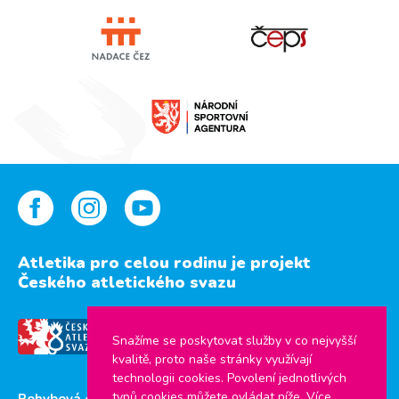
Atletika pro celou rodinu je projekt
Českého atletického svazu
Snažíme se poskytovat služby v co nejvyšší
kvalitě, proto naše stránky využívají
technologii cookies. Povolení jednotlivých
typů cookies můžete ovládat níže. Více