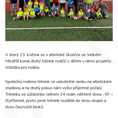
V úterý 23. května se v atletické školičce ve Velkém
Meziříčí konal druhý trénink rodičů s dětmi v rámci projektu
Atletika pro rodinu.
Společný rodinný trénink se uskutečnil venku na atletickém
stadionu a na druhý pokus nám vyšlo příjemné počasí.
Tréninku se zúčastnilo celkem 24 rodin, některé dvou-, tří- i
čtyřčlenné, proto jsme trénink rozdělili do dvou skupin a
dvou časových bloků.