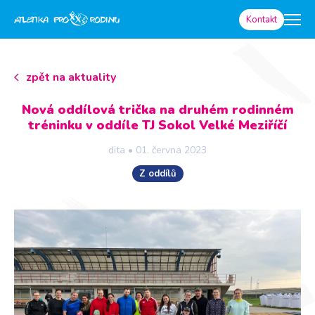
Kontakt
zpět na aktuality
Nová oddílová trička na druhém rodinném
tréninku v oddíle TJ Sokol Velké Meziříčí
dita
•
01. června 2023
Z oddílů