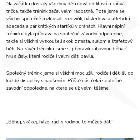
Na začátku dostaly všechny děti nová oddílová a zářivá
trička, takže trénink začal velmi radostně. Poté jsme se
všichni společně rozklusali, rozcvičili, následovala atletická
abeceda a pár krátkých startíků v dráhách. Hlavní náplní
tréninku byla příprava na společné závodní odpoledne,
takže si všichni vyzkoušeli skok z místa, slalom a štafetový
běh. Na závěr tréninku jsme si připravili zábavnou běhací
hru s čísly, která rodiče i velmi děti bavila.
Společný trénink jsme si všichni moc užili, rodiče i děti šli do
každé disciplíny s nadšením. Příště nás čeká společné
závodní odpoledne, na které se už velmi těšíme.
„Běhej, skákej, házej rád, s rodinou to můžeš dát!“