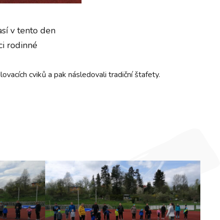
así v tento den
ci rodinné
vacích cviků a pak následovali tradiční štafety.