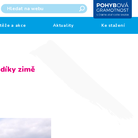
těže a akce
Aktuality
Ke stažení
 díky zimě