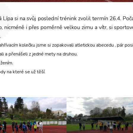
 Lípa si na svůj poslední trénink zvolil termín 26.4. Poč
 nicméně i přes poměrně velkou zimu a vítr, si sportov
.
řívacím kolečku jsme si zopakovali atletickou abecedu , pár posilo
zali a přenášeli z jedné mety na druhou.
ažením.
dy na které se už těší.