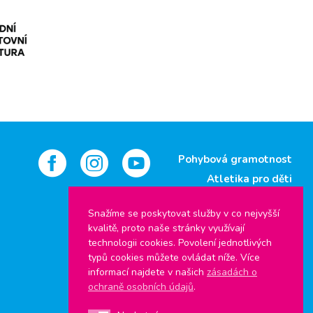
Pohybová gramotnost
Atletika pro děti
Jsem atlet
Snažíme se poskytovat služby v co nejvyšší
kvalitě, proto naše stránky využívají
Štafetový pohár
technologii cookies. Povolení jednotlivých
Pohár rozhlasu
typů cookies můžete ovládat níže. Více
Středoškolský pohár
informací najdete v našich
zásadách o
ochraně osobních údajů
.