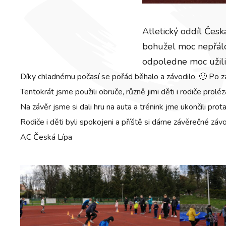
Atletický oddíl Česká
bohužel moc nepřálo,
odpoledne moc užili
Díky chladnému počasí se pořád běhalo a závodilo. 🙂 Po zah
Tentokrát jsme použili obruče, různě jimi děti i rodiče prolé
Na závěr jsme si dali hru na auta a trénink jme ukončili prot
Rodiče i děti byli spokojeni a příště si dáme závěrečné závo
AC Česká Lípa