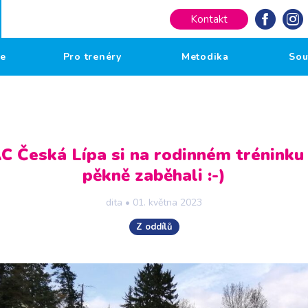
Kontakt
če
Pro trenéry
Metodika
Sou
AC Česká Lípa si na rodinném tréninku
pěkně zaběhali :-)
dita
•
01. května 2023
Z oddílů