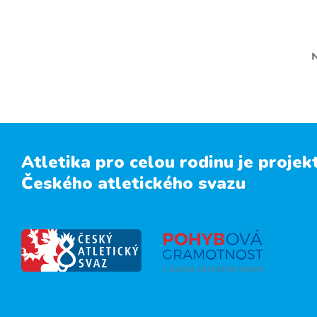
Atletika pro celou rodinu je projek
Českého atletického svazu