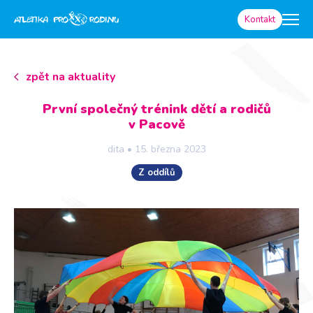
Kontakt
zpět na aktuality
První společný trénink dětí a rodičů
v Pacově
dita
•
15. března 2023
Z oddílů