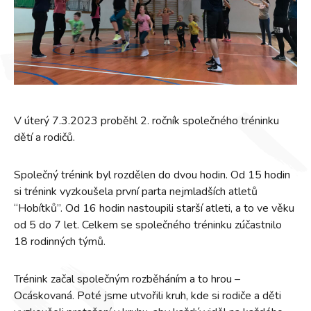
V úterý 7.3.2023 proběhl 2. ročník společného tréninku
dětí a rodičů.
Společný trénink byl rozdělen do dvou hodin. Od 15 hodin
si trénink vyzkoušela první parta nejmladších atletů
“Hobítků”. Od 16 hodin nastoupili starší atleti, a to ve věku
od 5 do 7 let. Celkem se společného tréninku zúčastnilo
18 rodinných týmů.
Trénink začal společným rozběháním a to hrou –
Ocáskovaná. Poté jsme utvořili kruh, kde si rodiče a děti