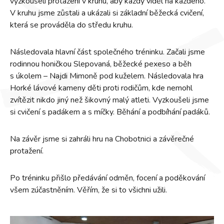
vyzkoušeli protažení v kruhu, aby každý viděl na každého.
V kruhu jsme zůstali a ukázali si základní běžecká cvičení,
která se prováděla do středu kruhu.
Následovala hlavní část společného tréninku. Začali jsme
rodinnou honičkou Slepovaná, běžecké pexeso a běh
s úkolem – Najdi Mimoně pod kuželem. Následovala hra
Horké lávové kameny děti proti rodičům, kde nemohl
zvítězit nikdo jiný než šikovný malý atleti. Vyzkoušeli jsme
si cvičení s padákem a s míčky. Běhání a podbíhání padáků.
Na závěr jsme si zahráli hru na Chobotnici a závěrečné
protažení.
Po tréninku přišlo předávání odměn, focení a poděkování
všem zúčastněním. Věřím, že si to všichni užili.