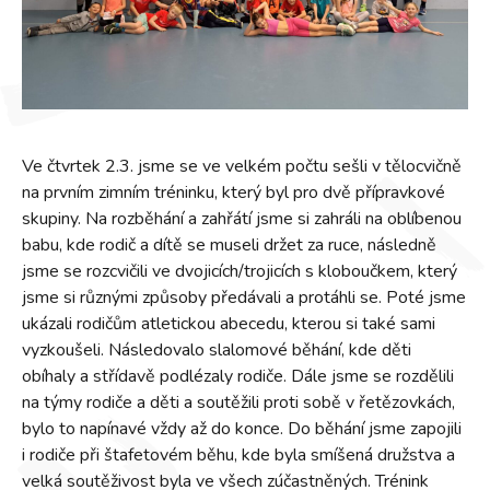
Ve čtvrtek 2.3. jsme se ve velkém počtu sešli v tělocvičně
na prvním zimním tréninku, který byl pro dvě přípravkové
skupiny. Na rozběhání a zahřátí jsme si zahráli na oblíbenou
babu, kde rodič a dítě se museli držet za ruce, následně
jsme se rozcvičili ve dvojicích/trojicích s kloboučkem, který
jsme si různými způsoby předávali a protáhli se. Poté jsme
ukázali rodičům atletickou abecedu, kterou si také sami
vyzkoušeli. Následovalo slalomové běhání, kde děti
obíhaly a střídavě podlézaly rodiče. Dále jsme se rozdělili
na týmy rodiče a děti a soutěžili proti sobě v řetězovkách,
bylo to napínavé vždy až do konce. Do běhání jsme zapojili
i rodiče při štafetovém běhu, kde byla smíšená družstva a
velká soutěživost byla ve všech zúčastněných. Trénink