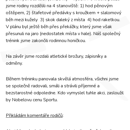
jsme rodiny rozdělili na 4 stanoviště: 1) hod pěnovým
oštěpem, 2) štafetové předávky s kroužkem + slalomový
běh mezi kužely 3) skok daleký z místa 4) hod raketkou.
V plánu byl ještě běh přes překážky, který jsme však
přesunuli na jaro (nedostatek místa v hale). Náš společný
trénink jsme zakončili rodinnou honičkou.
Na závěr jsme rozdali atletické brožury, zápisníky a
odměny.
Během tréninku panovala skvělá atmosféra, všichni jsme
se společně radovali, smáli a strávili příjemné a
bezstarostné odpoledne. Kdo vymyslel tuhle akci, zasloužil
by Nobelovu cenu Sportu.
Přikládám komentáře rodičů
: