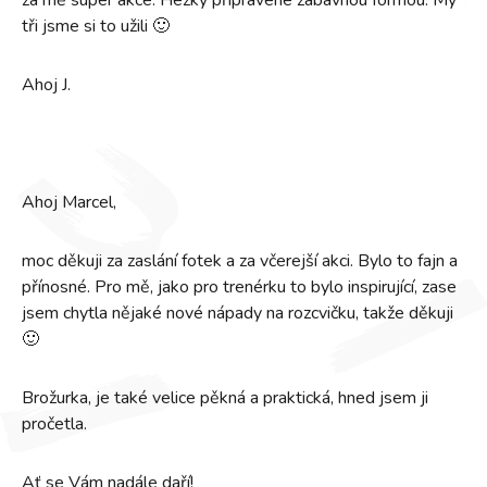
za mě super akce. Hezky připravené zábavnou formou. My
tři jsme si to užili 🙂
Ahoj J.
Ahoj Marcel,
moc děkuji za zaslání fotek a za včerejší akci. Bylo to fajn a
přínosné. Pro mě, jako pro trenérku to bylo inspirující, zase
jsem chytla nějaké nové nápady na rozcvičku, takže děkuji
🙂
Brožurka, je také velice pěkná a praktická, hned jsem ji
pročetla.
Ať se Vám nadále daří!