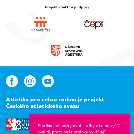
Projekt vznikl za podpory
Atletika pro celou rodinu je projekt
Českého atletického svazu
Snažíme se poskytovat služby v co nejvyšší
kvalitě, proto naše stránky využívají