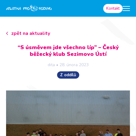
Kontakt
zpět na aktuality
“S úsměvem jde všechno líp” – Český
běžecký klub Sezimovo Ústí
dita
•
28. února 2023
Z oddílů