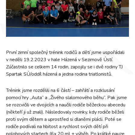
První zimní společný trénink rodičů a dětí jsme uspořádali
v neděli 19.2.2023 v hale Házená v Sezimově Ústí.
Zúčastnilo se celkem 14 rodin, zapojily se i dvě rodiny TJ
Spartak SÚ/oddíl házená a jedna rodina triatlonistů.
Trénink jsme rozdělili na 6 částí – zahřátí a rozklusání
pomocí hry „Auta“ a „Živého slalomového běhu“. Pak jsme
se rozcvičili ve dvojicích a naučili rodiče běžeckou abecedu
(někteří ji už znali). Následovaly rovinky, kdy rodiče běželi
proti svým dětem a uprostřed si dlaněmi plácli. Poté se
rodiče podívali na hbitost a rychlost svých dětí při
polohových startech (6x 20 m) + výběh. Po krátké pauze