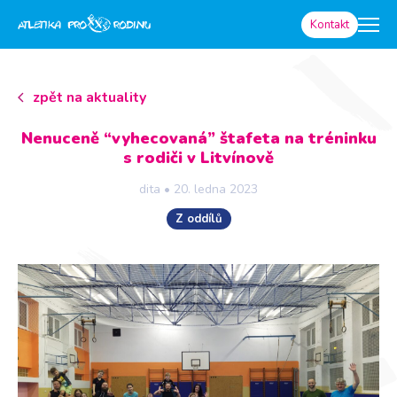
Kontakt
zpět na aktuality
Nenuceně “vyhecovaná” štafeta na tréninku
s rodiči v Litvínově
dita
•
20. ledna 2023
Z oddílů