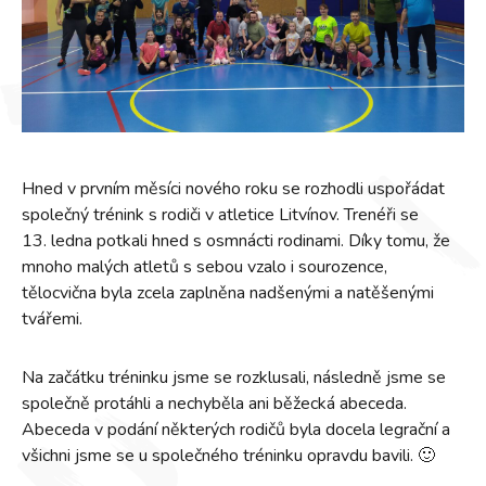
Hned v prvním měsíci nového roku se rozhodli uspořádat
společný trénink s rodiči v atletice Litvínov. Trenéři se
13. ledna potkali hned s osmnácti rodinami. Díky tomu, že
mnoho malých atletů s sebou vzalo i sourozence,
tělocvična byla zcela zaplněna nadšenými a natěšenými
tvářemi.
Na začátku tréninku jsme se rozklusali, následně jsme se
společně protáhli a nechyběla ani běžecká abeceda.
Abeceda v podání některých rodičů byla docela legrační a
všichni jsme se u společného tréninku opravdu bavili. 🙂