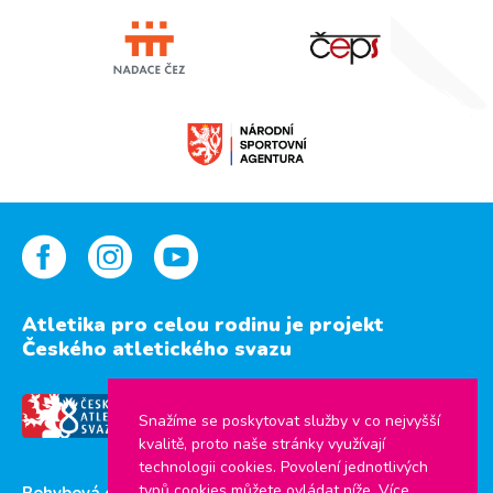
Atletika pro celou rodinu je projekt
Českého atletického svazu
Snažíme se poskytovat služby v co nejvyšší
kvalitě, proto naše stránky využívají
technologii cookies. Povolení jednotlivých
typů cookies můžete ovládat níže. Více