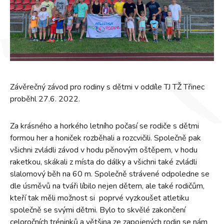
Závěrečný závod pro rodiny s dětmi v oddíle TJ TŽ Třinec
proběhl 27.6. 2022.
Za krásného a horkého letního počasí se rodiče s dětmi
formou her a honiček rozběhali a rozcvičili. Společně pak
všichni zvládli závod v hodu pěnovým oštěpem, v hodu
raketkou, skákali z místa do dálky a všichni také zvládli
slalomový běh na 60 m. Společně strávené odpoledne se
dle úsměvů na tváři líbilo nejen dětem, ale také rodičům,
kteří tak měli možnost si poprvé vyzkoušet atletiku
společně se svými dětmi. Bylo to skvělé zakončení
celoročních tréninků a většina ze zapojených rodin se nám