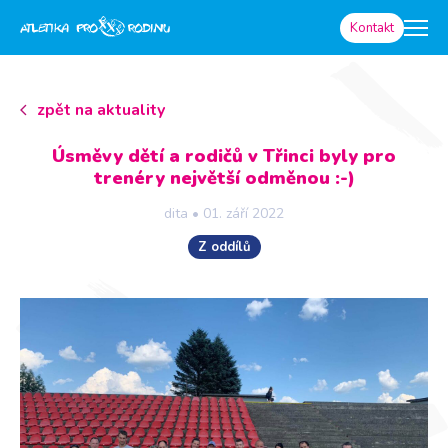
Kontakt
zpět na aktuality
Úsměvy dětí a rodičů v Třinci byly pro
trenéry největší odměnou :-)
dita
•
01. září 2022
Z oddílů