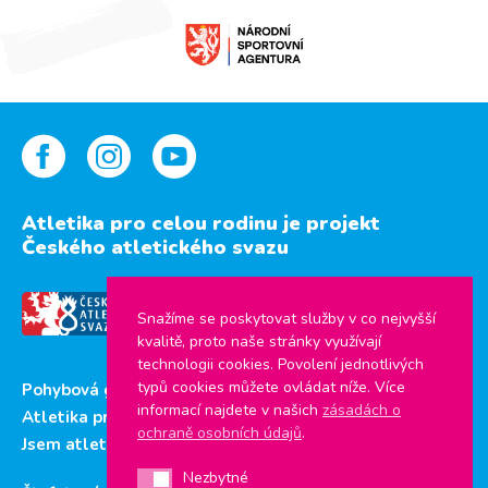
Atletika pro celou rodinu je projekt
Českého atletického svazu
Snažíme se poskytovat služby v co nejvyšší
kvalitě, proto naše stránky využívají
technologii cookies. Povolení jednotlivých
typů cookies můžete ovládat níže. Více
Pohybová gramotnost
informací najdete v našich
zásadách o
Atletika pro děti
ochraně osobních údajů
.
Jsem atlet
Nezbytné
Nezbytné