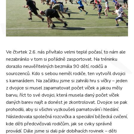
Ve čtvrtek 2.6. nás přivítalo velmi teplé počasí, to nám ale
nezabránilo v tom si pořádně zasportovat. Na tréninku
dorazilo neuvěřitelných bezmála 90 dětí, rodičů a
sourozenců. Kdo s sebou neměl rodiče, ten vytvořil dvojici
s kamarádem. Na začátku jsme si zahráli hru s víčky – jeden
z dvojice si musel zapamatovat počet víček a jakou měly
barvu, říct to své dvojici, která musela daný počet víček
daných barev najít a donést je zkontrolovat. Dvojice se pak
prohodili, aby si všichni vyzkoušeli pamatování i hledání.
Následovala společná rozcvička a speciální běžecká cvičení,
kde děti předcvičovali rodičům, jak se cviky správně
provádí. Dále jsme si dali pár dobíhacích rovinek – děti