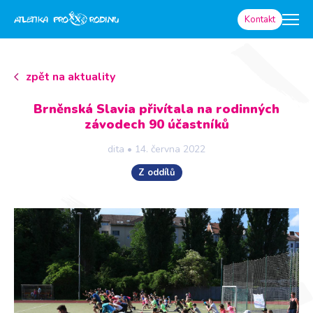
Kontakt
zpět na aktuality
Brněnská Slavia přivítala na rodinných
závodech 90 účastníků
dita
•
14. června 2022
Z oddílů