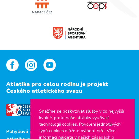
Atletika pro celou rodinu je projekt
Českého atletického svazu
Snažíme se poskytovat služby v co nejvyšší
kvalitě, proto naše stránky využívají
technologii cookies. Povolení jednotlivých
typů cookies můžete ovládat níže. Více
Pohybová gramotnost
informací najdete v našich
zásadách o