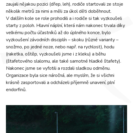
zaujali nějakou pozici (dřep, leh), rodiče startovali ze stoje
několik metrů za nimi a měli za úkol děti doběhnout.
V dalším kole se role prohodili a i rodiče si tak vyzkoušeli
starty z poloh. Hlavní náplní, která nám nakonec trvala díky
velkému počtu účastníků až do úplného konce, bylo
vyzkoušení závodních disciplín – skoku (různé varianty –
snožmo, po jedné noze, nebo např. na rychlost), hodu
(raketka, oštěp, vyzkoušeli jsme i z kleku) a běhu
(štafetového slalomu, ale také samotné hladké štafety).
Nakonec jsme se vyfotili a rozdali sladkou odměnu.
Organizace byla sice náročná, ale myslím, že si všichni
krásně zasportovali a odcházeli příjemně unavení, plní
endorfinů.