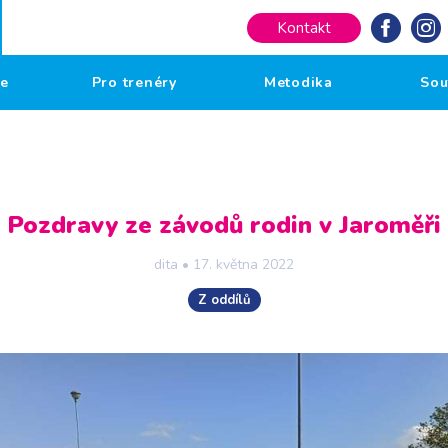
Kontakt
če
Pro trenéry
Metodika
Sou
Pozdravy ze závodů rodin v Jaroměři
dita
•
17. května 2022
Z oddílů