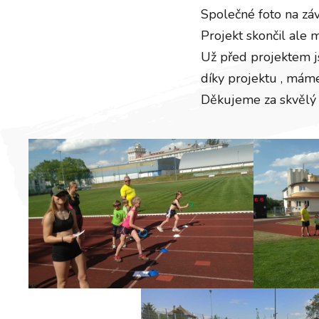
Společné foto na závě
Projekt skončil ale 
Už před projektem jsm
díky projektu , máme
Děkujeme za skvělý p