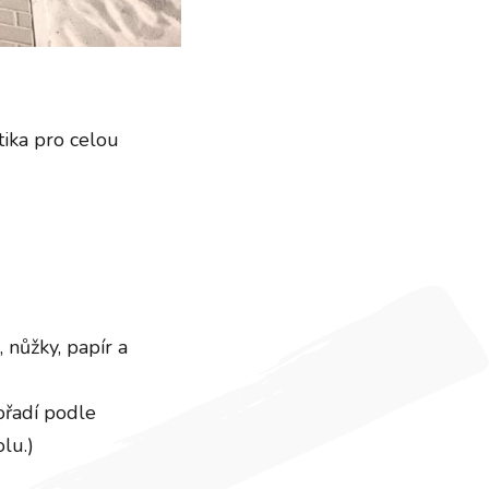
tika pro celou
 nůžky, papír a
ořadí podle
lu.)