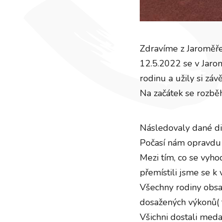
Zdravíme z Jaroměře
12.5.2022 se v Jarom
rodinu a užily si záv
Na začátek se rozběha
Následovaly dané dis
Počasí nám opravdu p
Mezi tím, co se vyho
přemístili jsme se k 
Všechny rodiny obsad
dosažených výkonů( t
Všichni dostali med