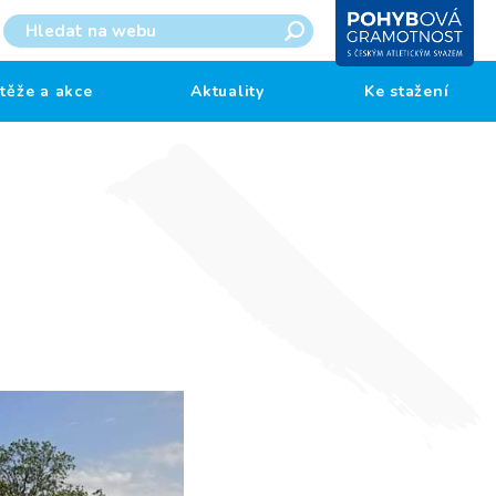
těže a akce
Aktuality
Ke stažení