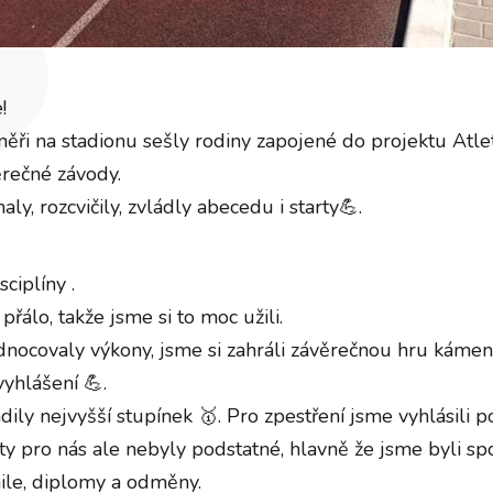
!
ěři na stadionu sešly rodiny zapojené do projektu Atle
ěrečné závody.
ly, rozcvičily, zvládly abecedu i starty💪.
ciplíny .
řálo, takže jsme si to moc užili.
dnocovaly výkony, jsme si zahráli závěrečnou hru kámen,
vyhlášení 💪.
ily nejvyšší stupínek 🥇. Pro zpestření jsme vyhlásili p
y pro nás ale nebyly podstatné, hlavně že jsme byli spo
aile, diplomy a odměny.