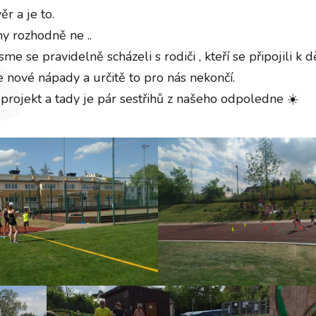
r a je to.
my rozhodně ne ..
e se pravidelně scházeli s rodiči , kteří se připojili k 
 nové nápady a určitě to pro nás nekončí.
rojekt a tady je pár sestřihů z našeho odpoledne ☀️