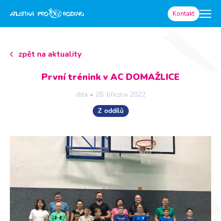
Kontakt
zpět na aktuality
První trénink v AC DOMAŽLICE
dita
•
28. března 2022
Z oddílů