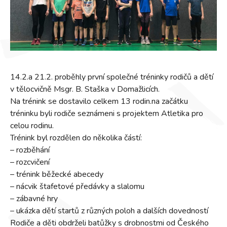
14.2.a 21.2. proběhly první společné tréninky rodičů a dětí
v tělocvičně Msgr. B. Staška v Domažlicích.
Na trénink se dostavilo celkem 13 rodin.na začátku
tréninku byli rodiče seznámeni s projektem Atletika pro
celou rodinu.
Trénink byl rozdělen do několika částí:
– rozběhání
– rozcvičení
– trénink běžecké abecedy
– nácvik štafetové předávky a slalomu
– zábavné hry
– ukázka dětí startů z různých poloh a dalších dovedností
Rodiče a děti obdrželi batůžky s drobnostmi od Českého