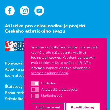
Atletika pro celou rodinu je projekt
Českého atletického svazu
Snažíme se poskytovat služby v co nejvyšší
kvalitě, proto naše stránky využívají
technologii cookies. Povolení jednotlivých
typů cookies můžete ovládat níže. Více
Pohybová gramotnost
informací najdete v našich
zásadách o
Atletika pro děti
ochraně osobních údajů
.
Jsem atlet
Nezbytné
Nezbytné
Štafetový pohár
Analytické a statistické
Analytické a statistické
Pohár rozhlasu
Marketingové
Marketingové
Středoškolský pohár
Uložit nastavení
Povolit všechny