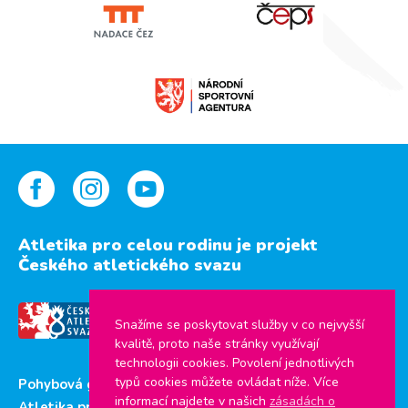
Atletika pro celou rodinu je projekt
Českého atletického svazu
Snažíme se poskytovat služby v co nejvyšší
kvalitě, proto naše stránky využívají
technologii cookies. Povolení jednotlivých
typů cookies můžete ovládat níže. Více
Pohybová gramotnost
informací najdete v našich
zásadách o
Atletika pro děti