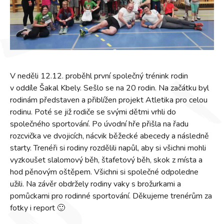
V neděli 12.12. proběhl první společný trénink rodin
v oddíle Šakal Kbely. Sešlo se na 20 rodin. Na začátku byl
rodinám představen a přiblížen projekt Atletika pro celou
rodinu. Poté se již rodiče se svými dětmi vrhli do
společného sportování. Po úvodní hře přišla na řadu
rozcvička ve dvojicích, nácvik běžecké abecedy a následně
starty. Trenéři si rodiny rozdělili napůl, aby si všichni mohli
vyzkoušet slalomový běh, štafetový běh, skok z místa a
hod pěnovým oštěpem. Všichni si společné odpoledne
užili. Na závěr obdržely rodiny vaky s brožurkami a
pomůckami pro rodinné sportování. Děkujeme trenérům za
fotky i report 🙂