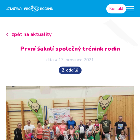
Kontakt
zpět na aktuality
První šakalí společný trénink rodin
dita
•
17. prosince 2021
Z oddílů