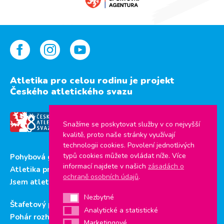
Atletika pro celou rodinu je projekt
Českého atletického svazu
Snažíme se poskytovat služby v co nejvyšší
kvalitě, proto naše stránky využívají
technologii cookies. Povolení jednotlivých
typů cookies můžete ovládat níže. Více
Pohybová gramotnost
informací najdete v našich
zásadách o
Atletika pro děti
ochraně osobních údajů
.
Jsem atlet
Nezbytné
Nezbytné
Štafetový pohár
Analytické a statistické
Analytické a statistické
Pohár rozhlasu
Marketingové