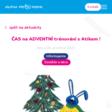
Kontakt
zpět na aktuality
ČAS na ADVENTNÍ trénování s Atíkem !
dita
•
06. prosince 2021
Informujeme
Soutěže a akce