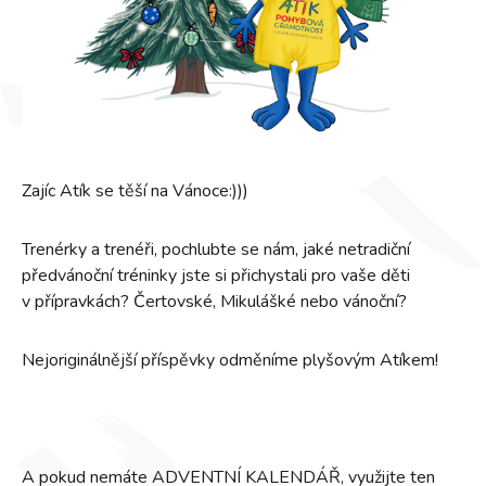
Zajíc Atík se těší na Vánoce:)))
Trenérky a trenéři, pochlubte se nám, jaké netradiční
předvánoční tréninky jste si přichystali pro vaše děti
v přípravkách? Čertovské, Mikulášké nebo vánoční?
Nejoriginálnější příspěvky odměníme plyšovým Atíkem!
A pokud nemáte ADVENTNÍ KALENDÁŘ, využijte ten