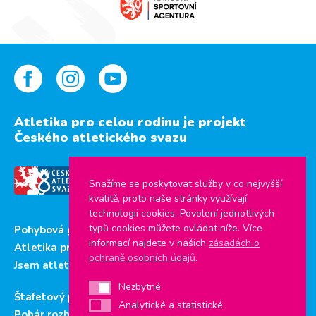
Atletika pro celou rodinu je projekt
Českého atletického svazu
Snažíme se poskytovat služby v co nejvyšší
kvalitě, proto naše stránky využívají
technologii cookies. Povolení jednotlivých
typů cookies můžete ovládat níže. Více
Pohybová gramotnost
informací najdete v našich
zásadách o
Atletika pro děti
ochraně osobních údajů
.
Jsem atlet
Nezbytné
Nezbytné
Štafetový pohár
Analytické a statistické
Analytické a statistické
Pohár rozhlasu