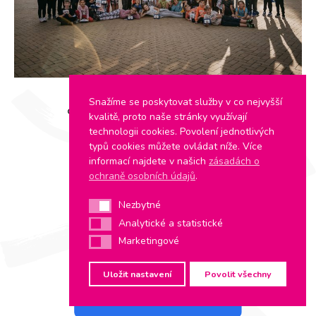
Snažíme se poskytovat služby v co nejvyšší
Generální partner Českého atletického svazu
kvalitě, proto naše stránky využívají
technologii cookies. Povolení jednotlivých
typů cookies můžete ovládat níže. Více
informací najdete v našich
zásadách o
ochraně osobních údajů
.
Nezbytné
Nezbytné
Analytické a statistické
Analytické a statistické
Marketingové
Marketingové
Uložit nastavení
Povolit všechny