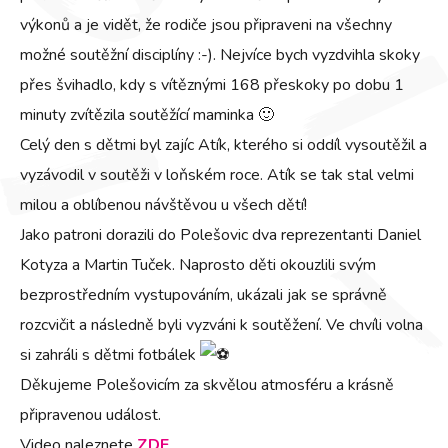
výkonů a je vidět, že rodiče jsou připraveni na všechny
možné soutěžní disciplíny :-). Nejvíce bych vyzdvihla skoky
přes švihadlo, kdy s vítěznými 168 přeskoky po dobu 1
minuty zvítězila soutěžící maminka 🙂
Celý den s dětmi byl zajíc Atík, kterého si oddíl vysoutěžil a
vyzávodil v soutěži v loňském roce. Atík se tak stal velmi
milou a oblíbenou návštěvou u všech dětí!
Jako patroni dorazili do Polešovic dva reprezentanti Daniel
Kotyza a Martin Tuček. Naprosto děti okouzlili svým
bezprostředním vystupováním, ukázali jak se správně
rozcvičit a následně byli vyzváni k soutěžení. Ve chvíli volna
si zahráli s dětmi fotbálek
Děkujeme Polešovicím za skvělou atmosféru a krásně
připravenou událost.
Video naleznete
ZDE