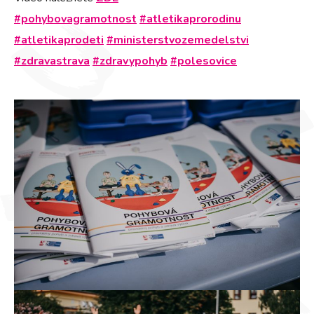
#pohybovagramotnost
#atletikaprorodinu
#atletikaprodeti
#ministerstvozemedelstvi
#zdravastrava
#zdravypohyb
#polesovice