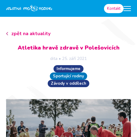
Kontakt
zpět na aktuality
Atletika hravě zdravě v Polešovicích
dita
•
25. září 2021
Informujeme
Sportující rodiny
Závody v oddílech