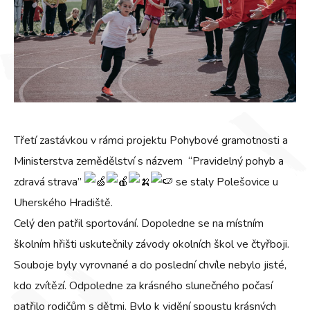
Třetí zastávkou v rámci projektu Pohybové gramotnosti a
Ministerstva zemědělství s názvem “Pravidelný pohyb a
zdravá strava”
se staly Polešovice u
Uherského Hradiště.
Celý den patřil sportování. Dopoledne se na místním
školním hřišti uskutečnily závody okolních škol ve čtyřboji.
Souboje byly vyrovnané a do poslední chvíle nebylo jisté,
kdo zvítězí. Odpoledne za krásného slunečného počasí
patřilo rodičům s dětmi. Bylo k vidění spoustu krásných