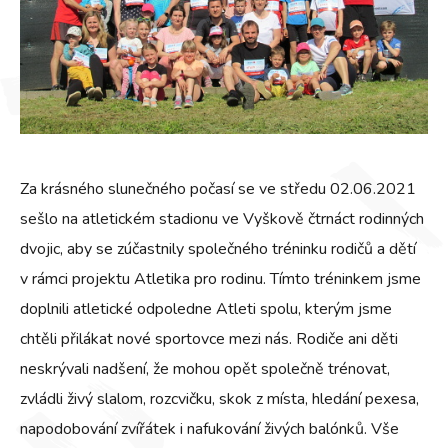
Za krásného slunečného počasí se ve středu 02.06.2021
sešlo na atletickém stadionu ve Vyškově čtrnáct rodinných
dvojic, aby se zúčastnily společného tréninku rodičů a dětí
v rámci projektu Atletika pro rodinu. Tímto tréninkem jsme
doplnili atletické odpoledne Atleti spolu, kterým jsme
chtěli přilákat nové sportovce mezi nás. Rodiče ani děti
neskrývali nadšení, že mohou opět společně trénovat,
zvládli živý slalom, rozcvičku, skok z místa, hledání pexesa,
napodobování zvířátek i nafukování živých balónků. Vše