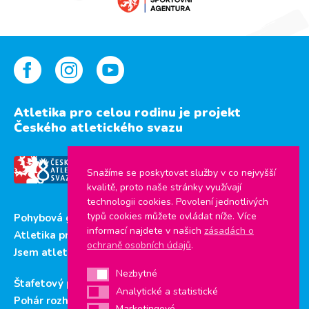
Atletika pro celou rodinu je projekt
Českého atletického svazu
Snažíme se poskytovat služby v co nejvyšší
kvalitě, proto naše stránky využívají
technologii cookies. Povolení jednotlivých
typů cookies můžete ovládat níže. Více
Pohybová gramotnost
informací najdete v našich
zásadách o
Atletika pro děti
ochraně osobních údajů
.
Jsem atlet
Nezbytné
Nezbytné
Štafetový pohár
Analytické a statistické
Analytické a statistické
Pohár rozhlasu
Marketingové