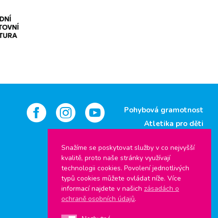
Pohybová gramotnost
Atletika pro děti
Jsem atlet
Snažíme se poskytovat služby v co nejvyšší
kvalitě, proto naše stránky využívají
Štafetový pohár
technologii cookies. Povolení jednotlivých
Pohár rozhlasu
typů cookies můžete ovládat níže. Více
Středoškolský pohár
informací najdete v našich
zásadách o
ochraně osobních údajů
.