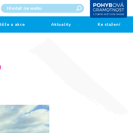
těže a akce
Aktuality
Ke stažení
)