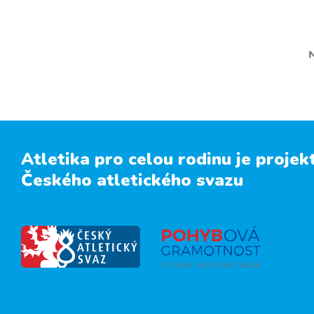
Atletika pro celou rodinu je projek
Českého atletického svazu