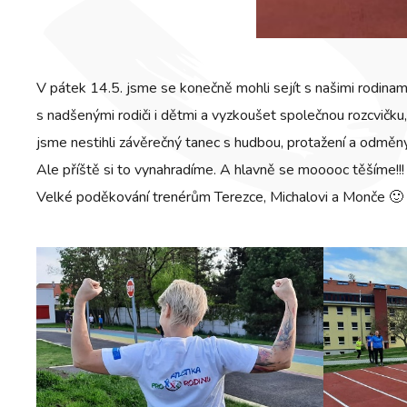
V pátek 14.5. jsme se konečně mohli sejít s našimi rodinami
s nadšenými rodiči i dětmi a vyzkoušet společnou rozcvičku
jsme nestihli závěrečný tanec s hudbou, protažení a odměny
Ale příště si to vynahradíme. A hlavně se mooooc těšíme!!!
Velké poděkování trenérům Terezce, Michalovi a Monče 🙂