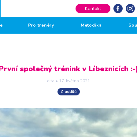
Kontakt
če
Pro trenéry
Metodika
Sou
První společný trénink v Líbeznicích :-
dita
•
17. května 2021
Z oddílů