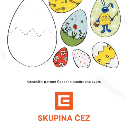
Generální partner Českého atletického svazu